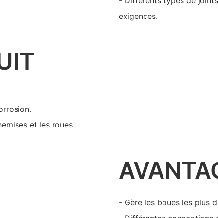
- Différents types de joint
exigences.
UIT
orrosion.
chemises et les roues.
AVANTA
- Gère les boues les plus di
- Différentes conceptions 