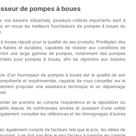
rnisseur de pompes à boues
 vos besoins industriels, plusieurs critères importants sont à
s en revue les meilleurs fournisseurs de pompes à boues du
e.
 à boues réputé pour la qualité de ses produits. Privilégiez des
 fiables et durables, capables de résister aux conditions de
proposeront une large gamme de pompes, notamment des pompes
achées pour pompes à boues, afin de répondre aux besoins
oix d'un fournisseur de pompes à boues est la qualité de son
compétente et expérimentée, capable de vous conseiller sur le
t également proposer une assistance technique et un dépannage
pes.
ssentiel de prendre en compte l'expérience et la réputation du
établis depuis de nombreuses années et jouissant d'une solide
 également consulter les références et les témoignages d'autres
ez également compte de facteurs tels que le prix, les délais de
important, il ne doit pas être le seul facteur à prendre en compte