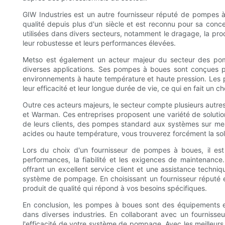
GIW Industries est un autre fournisseur réputé de pompes 
qualité depuis plus d'un siècle et est reconnu pour sa con
utilisées dans divers secteurs, notamment le dragage, la prod
leur robustesse et leurs performances élevées.
Metso est également un acteur majeur du secteur des p
diverses applications. Ses pompes à boues sont conçues pou
environnements à haute température et haute pression. Les 
leur efficacité et leur longue durée de vie, ce qui en fait un c
Outre ces acteurs majeurs, le secteur compte plusieurs autr
et Warman. Ces entreprises proposent une variété de solut
de leurs clients, des pompes standard aux systèmes sur m
acides ou haute température, vous trouverez forcément la solu
Lors du choix d'un fournisseur de pompes à boues, il es
performances, la fiabilité et les exigences de maintenance.
offrant un excellent service client et une assistance techni
système de pompage. En choisissant un fournisseur réputé e
produit de qualité qui répond à vos besoins spécifiques.
En conclusion, les pompes à boues sont des équipements es
dans diverses industries. En collaborant avec un fournisse
l'efficacité de votre système de pompage. Avec les meilleur