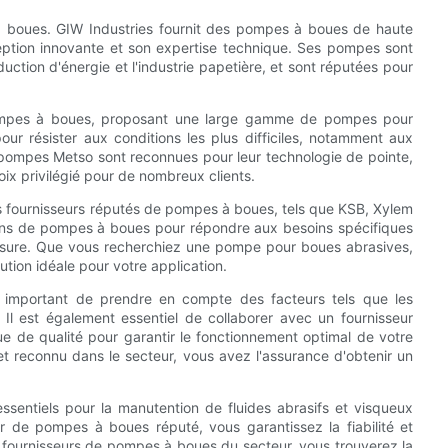
à boues. GIW Industries fournit des pompes à boues de haute
ception innovante et son expertise technique. Ses pompes sont
uction d'énergie et l'industrie papetière, et sont réputées pour
ompes à boues, proposant une large gamme de pompes pour
r résister aux conditions les plus difficiles, notamment aux
pompes Metso sont reconnues pour leur technologie de pointe,
hoix privilégié pour de nombreux clients.
es fournisseurs réputés de pompes à boues, tels que KSB, Xylem
ions de pompes à boues pour répondre aux besoins spécifiques
esure. Que vous recherchiez une pompe pour boues abrasives,
tion idéale pour votre application.
t important de prendre en compte des facteurs tels que les
 Il est également essentiel de collaborer avec un fournisseur
que de qualité pour garantir le fonctionnement optimal de votre
t reconnu dans le secteur, vous avez l'assurance d'obtenir un
sentiels pour la manutention de fluides abrasifs et visqueux
ur de pompes à boues réputé, vous garantissez la fiabilité et
s fournisseurs de pompes à boues du secteur, vous trouverez la