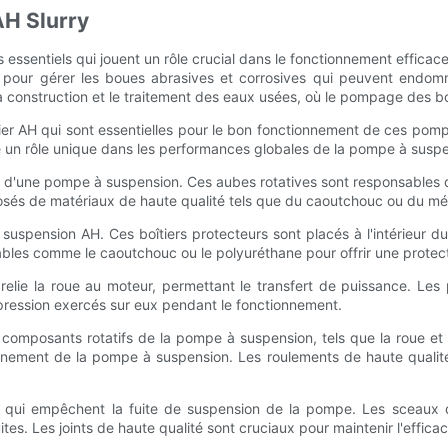
AH Slurry
ssentiels qui jouent un rôle crucial dans le fonctionnement effic
e pour gérer les boues abrasives et corrosives qui peuvent end
e, la construction et le traitement des eaux usées, où le pompage des 
er AH qui sont essentielles pour le bon fonctionnement de ces pompe
 un rôle unique dans les performances globales de la pompe à suspe
t d'une pompe à suspension. Ces aubes rotatives sont responsables de
és de matériaux de haute qualité tels que du caoutchouc ou du métal
uspension AH. Ces boîtiers protecteurs sont placés à l'intérieur d
bles comme le caoutchouc ou le polyuréthane pour offrir une protect
lie la roue au moteur, permettant le transfert de puissance. Les 
pression exercés sur eux pendant le fonctionnement.
composants rotatifs de la pompe à suspension, tels que la roue et l
nnement de la pompe à suspension. Les roulements de haute qualité so
qui empêchent la fuite de suspension de la pompe. Les sceaux do
tes. Les joints de haute qualité sont cruciaux pour maintenir l'efficac