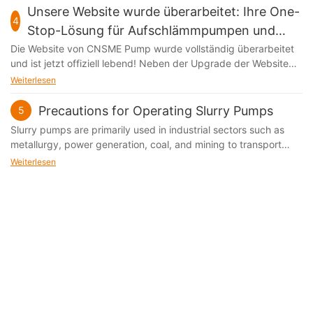
des Motors? Die folgende Panshi -Pumpenindustrie führt ein
Unsere Website wurde überarbeitet: Ihre One-
4
Stop-Lösung für Aufschlämmpumpen und
Ersatzteile
Die Website von CNSME Pump wurde vollständig überarbeitet
und ist jetzt offiziell lebend! Neben der Upgrade der Website
haben wir auch unser Firmenlogo aktualisiert und ein
Weiterlesen
moderneres und professionelles Markenimage präsentiert. Als
führender Anbieter von Güllepumpen und Ersatzteilen
Precautions for Operating Slurry Pumps
5
Slurry pumps are primarily used in industrial sectors such as
metallurgy, power generation, coal, and mining to transport
slurries. These pumps handle mixtures containing solid
Weiterlesen
particles, demanding that proper operating guidelines be
followed