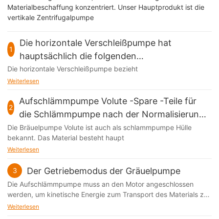
Materialbeschaffung konzentriert. Unser Hauptprodukt ist die
vertikale Zentrifugalpumpe
Die horizontale Verschleißpumpe hat
1
hauptsächlich die folgenden
Leistungseigenschaften
Die horizontale Verschleißpumpe bezieht
Weiterlesen
Aufschlämmpumpe Volute -Spare -Teile für
2
die Schlämmpumpe nach der Normalisierung -
Scheide
Die Bräuelpumpe Volute ist auch als schlammpumpe Hülle
bekannt. Das Material besteht haupt
Weiterlesen
Der Getriebemodus der Gräuelpumpe
3
Die Aufschlämmpumpe muss an den Motor angeschlossen
werden, um kinetische Energie zum Transport des Materials zu
erzeugen. Was sind also die
Weiterlesen
Verbindungsübertragungsmethoden der Schlämmpumpe und