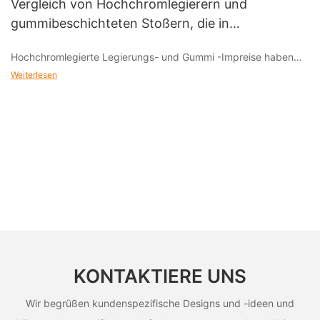
Vergleich von Hochchromlegierern und
gummibeschichteten Stoßern, die in
Gräuelpumpen verwendet werden
Hochchromlegierte Legierungs- und Gummi -Impreise haben
seine eigenen Merkmale, wenn sie in Schlammpumpen
Weiterlesen
verwendet werden. Bei der Auswahl des Laufradmaterials sollte
es gemäß den spezifischen Arbeitsbedingungen und den
Eigenschaften des Fördermediums bestimmt werden, um den
stabilen Betrieb und die effiziente Leistung der
Aufschlämmpumpe zu gewährleisten.
KONTAKTIERE UNS
Wir begrüßen kundenspezifische Designs und -ideen und