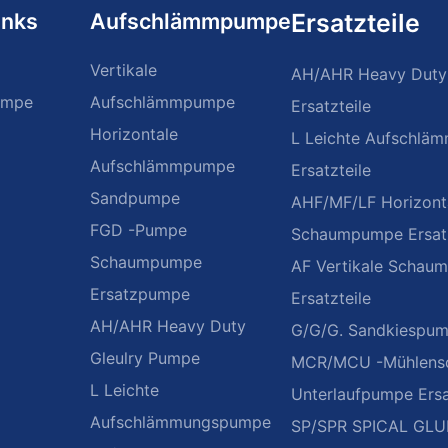
inks
Aufschlämmpumpe
Ersatzteile
Vertikale
AH/AHR Heavy Duty
umpe
Aufschlämmpumpe
Ersatzteile
Horizontale
L Leichte Aufschl
Aufschlämmpumpe
Ersatzteile
Sandpumpe
AHF/MF/LF Horizont
FGD -Pumpe
Schaumpumpe Ersatz
Schaumpumpe
AF Vertikale Schau
Ersatzpumpe
Ersatzteile
AH/AHR Heavy Duty
G/G/G. Sandkiespump
Gleulry Pumpe
MCR/MCU -Mühlensc
L Leichte
Unterlaufpumpe Ersa
Aufschlämmungspumpe
SP/SPR SPICAL GL