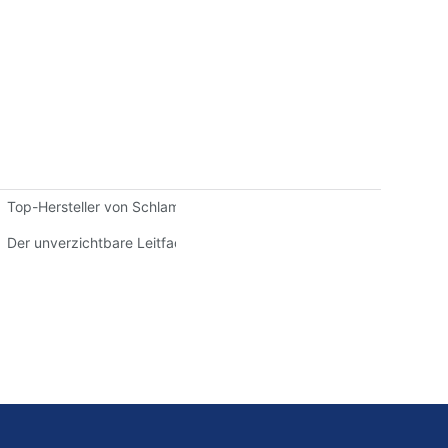
rderlich?
Top-Hersteller von Schlammpumpen: Führende Unternehmen der B
umfassender Leitfaden
Der unverzichtbare Leitfaden zum Finden hochwertiger Warman-P