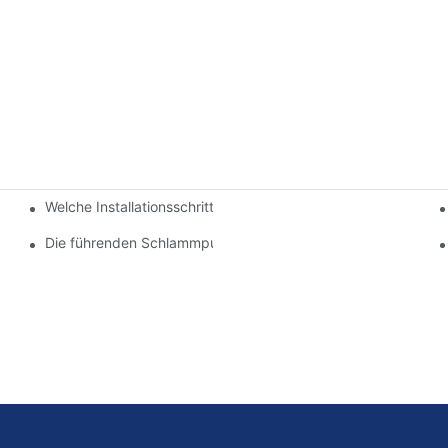
Welche Installationsschritte sind für eine Schlammpumpe erfo
onstruktion von Schlammpumpenlaufrädern
penfabrik
Die führenden Schlammpumpenlieferanten der Branche: Ein 