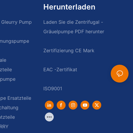
Herunterladen
 Gleurry Pump
Laden Sie die Zentrifugal -
Gräuelpumpe PDF herunter
ämmungspumpe
ale
teile
mpumpe
e Ersatzteile
haltung
tzteile
URRY