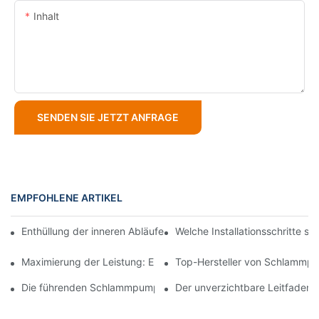
Inhalt
SENDEN SIE JETZT ANFRAGE
EMPFOHLENE ARTIKEL
Enthüllung der inneren Abläufe einer Top-Schlammpumpenfabri
Welche Installationsschritte s
Maximierung der Leistung: Ein tiefer Einblick in die Konstrukt
Top-Hersteller von Schlammp
Die führenden Schlammpumpenlieferanten der Branche: Ein umf
Der unverzichtbare Leitfaden