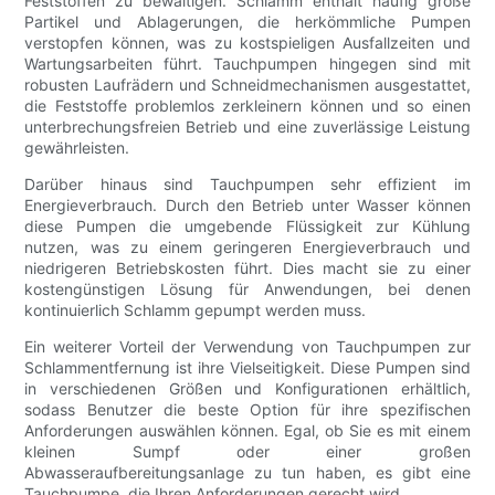
Feststoffen zu bewältigen. Schlamm enthält häufig große
Partikel und Ablagerungen, die herkömmliche Pumpen
verstopfen können, was zu kostspieligen Ausfallzeiten und
Wartungsarbeiten führt. Tauchpumpen hingegen sind mit
robusten Laufrädern und Schneidmechanismen ausgestattet,
die Feststoffe problemlos zerkleinern können und so einen
unterbrechungsfreien Betrieb und eine zuverlässige Leistung
gewährleisten.
Darüber hinaus sind Tauchpumpen sehr effizient im
Energieverbrauch. Durch den Betrieb unter Wasser können
diese Pumpen die umgebende Flüssigkeit zur Kühlung
nutzen, was zu einem geringeren Energieverbrauch und
niedrigeren Betriebskosten führt. Dies macht sie zu einer
kostengünstigen Lösung für Anwendungen, bei denen
kontinuierlich Schlamm gepumpt werden muss.
Ein weiterer Vorteil der Verwendung von Tauchpumpen zur
Schlammentfernung ist ihre Vielseitigkeit. Diese Pumpen sind
in verschiedenen Größen und Konfigurationen erhältlich,
sodass Benutzer die beste Option für ihre spezifischen
Anforderungen auswählen können. Egal, ob Sie es mit einem
kleinen Sumpf oder einer großen
Abwasseraufbereitungsanlage zu tun haben, es gibt eine
Tauchpumpe, die Ihren Anforderungen gerecht wird.