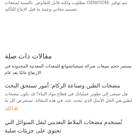
مطلوب ولكنه قابل للتفاوض. بالنسبة لمنتجات OEM/ODM، يتم توفير
تصميم مجاني وعينة ما قبل الإنتاج للتأكيد.
مقالات ذات صلة
يستمر حجم مبيعات شركة شيجياتشوانغ للمعدات المعدنية المحدودة في
الارتفاع عامًا بعد عام
مضخات الطين وصناعة الركام: أمور تستحق البحث
هل تسعى إلى تطوير عملياتك في قطاع مواد البناء؟ قد تكون مضخات
الطين هي الحل الأمثل الذي تبحث عنه. في هذه المقالة، نستعرض كل ما
تحتاج معرفته عن هذه المضخات القوية وكيف يمكنها إحداث نقلة نوعية
اقرأ أكثر
في أعمالك. تابع القراءة لاكتشاف العوامل الرئيسية التي يجب مراعاتها
عند اختيار مضخات الطين لتحقيق أقصى قدر من الكفاءة والنجاح في
تُستخدم مضخات الملاط التعديني لنقل السوائل التي
قطاع مواد البناء. مضخات الطين وصناعة الركام: أمور تستحق البحث في
تحتوي على جزيئات صلبة
عالم صناعة مواد البناء سريع التطور، تُعدّ الكفاءة والإنتاجية عاملين
أساسيين لضمان نجاح العمليات. ومن أهم جوانب هذه الصناعة استخدام