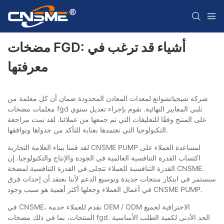
مضخات FGD: أشياء قد ترغب في
معرفتها
شركة شيجياتشوانغ لمعدات المعادن المحدودة ضمان أن كل معلمة من
معلمات مضخات fgd تلبي المعايير النهائية. نقوم بإجراء تعديل سنوي
على المنتج وفقًا للتعليقات التي تم جمعها من عملائنا. لقد تمت مراجعة
التكنولوجيا التي نعتمدها بعناية للتأكد من جدواها وتوافقها.
لقد قمنا ببناء العلامة التجارية CNSME PUMP لمساعدة العملاء على
اكتساب القدرة التنافسية العالمية في الجودة والإنتاج والتكنولوجيا. إن
القدرة التنافسية للعملاء تتجلى في القدرة التنافسية لمضخة CNSME.
سنستمر في ابتكار منتجات جديدة وتوسيع الدعم لأننا نعتقد أن إحداث فرق
في أعمال العملاء وجعلها أكثر أهمية هو سبب وجود CNSME PUMP.
في CNSME، نقدم للعملاء خدمة OEM / ODM الاحترافية لجميع
المنتجات، بما في ذلك مضخات fgd. الحد الأدنى لكمية الطلب الأساسية