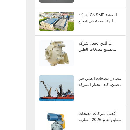
والاختيار، ودليل الصيانة
شركة CNSME الصينية
المتخصصة في تصنيع
مضخات الطين | خبرة
تزيد عن 20 عامًا في
مجال مضخات الطين
ما الذي يجعل شركة
وقطع الغيار وحلول
تصنيع مضخات الطين
المضخات الصناعية
الثقيلة ذات مستوى
عالمي؟
مصادر مضخات الطين في
الصين: كيف تختار الشركة
المصنعة؟
أفضل شركات مضخات
الطين لعام 2026: مقارنة
بين الشركات الرائدة