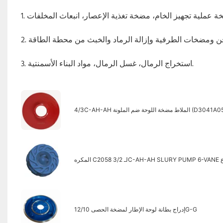
3. استخراج الرمال، غسل الرمال، مواد البناء الأسمنتية.
 مضخة اللوحة ضم الملونة (D3041A05HS1)
وع
إدراج بطانة لوحة الإطار لمضخة الحصى 12/10G-G