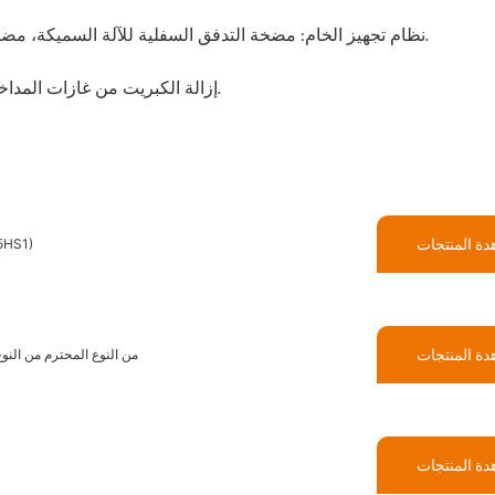
1. نظام تجهيز الخام: مضخة التدفق السفلية للآلة السميكة، مضخة عملية تجهيز الخام، مضخة تغذية الإعصار، انبعاث المخلفات.
2. إزالة الكبريت من غازات المداخن ومضخات الطرفية وإزالة الرماد والخبث من محطة الطاقة.
ة المنتجات
4/3C-AH-AH الملاط
ة المنتجات
المكره C2058 لـ 3/2C-AH-AH SLURY PUMP 6-VANE من النوع المحترم من الن
ة المنتجات