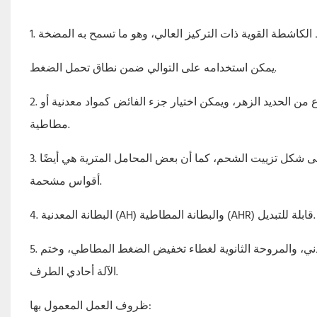
يمكن استخدامه على التوالي ضمن نطاق تحمل الضغط.
2. مضخة الملاط الطاردة المركزية ذات الغلاف المزدوج الأفقي، الغلاف مصنوع من الحديد الزهر، ويمكن اختيار جزء الفائض كمواد معدنية أو
مطاطية.
3. المحمل عبارة عن محمل أسطواني إنجليزي عالي التحمل، والذي يعتمد على شكل تزييت الشحم، كما أن بعض المحامل المترية هي أيضًا
أقواس مشحمة.
4. البطانة المعدنية (AH) والبطانة المطاطية (AHR) قابلة للتبديل.
5. تتضمن أشكال الختم ختم التعبئة، والمروحة الثانوية لغطاء تخفيض الضغط المعدني، والمروحة الثانوية لغطاء تخفيض الضغط المطاطي، وختم
الآلة أحادي الطرف.
ظروف العمل المعمول بها: