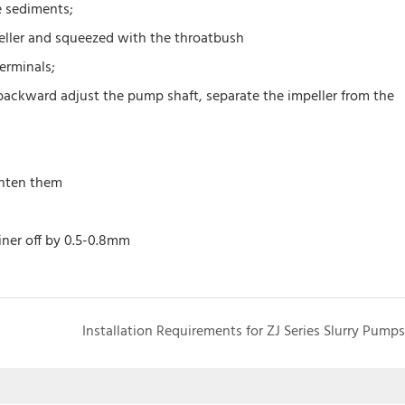
e sediments;
peller and squeezed with the throatbush
erminals;
 backward adjust the pump shaft, separate the impeller from the
ghten them
iner off by 0.5-0.8mm
Installation Requirements for ZJ Series Slurry Pumps