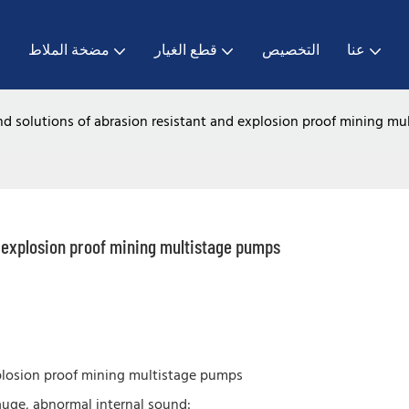
عنا
التخصيص
قطع الغيار
مضخة الملاط
ا
d solutions of abrasion resistant and explosion proof mining m
d explosion proof mining multistage pumps
plosion proof mining multistage pumps
auge, abnormal internal sound: