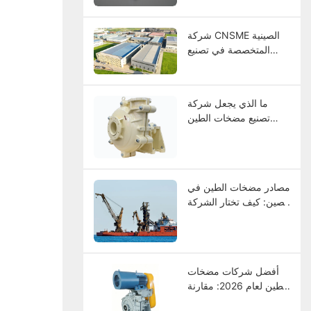
والاختيار، ودليل الصيانة
شركة CNSME الصينية
المتخصصة في تصنيع
مضخات الطين | خبرة
تزيد عن 20 عامًا في
مجال مضخات الطين
ما الذي يجعل شركة
وقطع الغيار وحلول
تصنيع مضخات الطين
المضخات الصناعية
الثقيلة ذات مستوى
عالمي؟
مصادر مضخات الطين في
الصين: كيف تختار الشركة
المصنعة؟
أفضل شركات مضخات
الطين لعام 2026: مقارنة
بين الشركات الرائدة