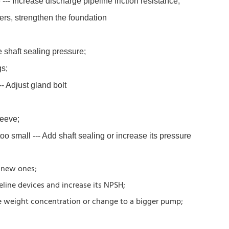
--- Increase discharge pipeline friction resistance;
ers, strengthen the foundation
e shaft sealing pressure;
gs;
- Adjust gland bolt
leeve;
oo small --- Add shaft sealing or increase its pressure
h new ones;
line devices and increase its NPSH;
he weight concentration or change to a bigger pump;