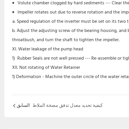
Volute chamber clogged by hard sediments --- Clear th
Impeller rotates out due to reverse rotation and the im
Speed regulation of the inverter must be set on its two t
b. Adjust the adjusting screw of the bearing housing, and
throatbush, and turn the shaft to tighten the impeller.
XI. Water leakage of the pump head
1) Rubber Seals are not well pressed --- Re-assemble or ti
XII. Not rotating of Water Retainer
1) Deformation - Machine the outer circle of the water reta
كيفية تحديد معدل تدفق مضخة الملاط
السابق