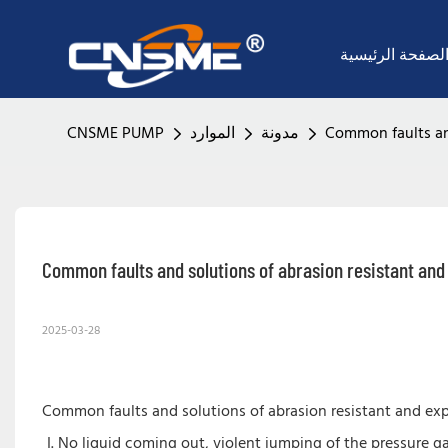
لصفحة الرئيسية
Common faults an
مدونة
الموارد
CNSME PUMP
Common faults and solutions of abrasion resistant an
2025-03-28
Common faults and solutions of abrasion resistant and ex
No liquid coming out, violent jumping of the pressure g