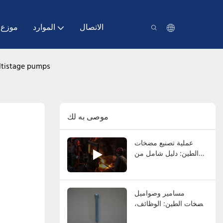
الاتصال
الموارد
موزع
ultistage pumps
موصى به لك
عملية تصنيع مضخات
الطين: دليل شامل من
الصب إلى الاختبار النهائي
مسامير وصواميل
مضخات الطين: الوظائف،
والأنواع، والمواد،