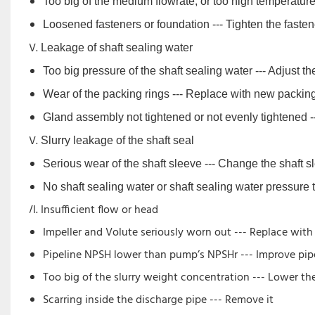
Too big of the medium flowrate, or too high temperature 
Loosened fasteners or foundation --- Tighten the fasten
Leakage of shaft sealing water
Too big pressure of the shaft sealing water --- Adjust th
Wear of the packing rings --- Replace with new packin
Gland assembly not tightened or not evenly tightened --
Slurry leakage of the shaft seal
Serious wear of the shaft sleeve --- Change the shaft s
No shaft sealing water or shaft sealing water pressure t
Insufficient flow or head
Impeller and Volute seriously worn out --- Replace wit
Pipeline NPSH lower than pump’s NPSHr --- Improve pipe
Too big of the slurry weight concentration --- Lower t
Scarring inside the discharge pipe --- Remove it