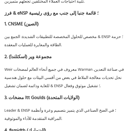
تلبية احتياجات العملاء المختلفين تجعلهم متميزين.
فرز & eNSP ؛ قائمة جنبا إلى جنب مع رؤى رئيسية
1. CNSME (الصين)
مخصص للحلول المخصصة للتطبيقات الشديدة: الجمع بين & ENSP ؛ حزمة
الطاقة والمعايرة للعمليات المعقدة.
2. مجموعة وير (اسكتلندا)
Weir معروف في جميع أنحاء العالم لمضخات Warman في صناعة التعدين.
نحل تحديات معالجة الملاط في بعض من أقسى البيئات مع حلول هندسية
للغاية ودائمة لضمان تشغيل & ENSP ؛ تشغيل موثوق وفعال.
3. مضخات Itt Goulds (الولايات المتحدة)
Leader & ENSP ؛ في الضخ الصناعي الذي يتميز بتصميم وعرة وأنظمة
المراقبة المتقدمة للأداء والموثوقية.
4. flsmidth (الدنمارك)