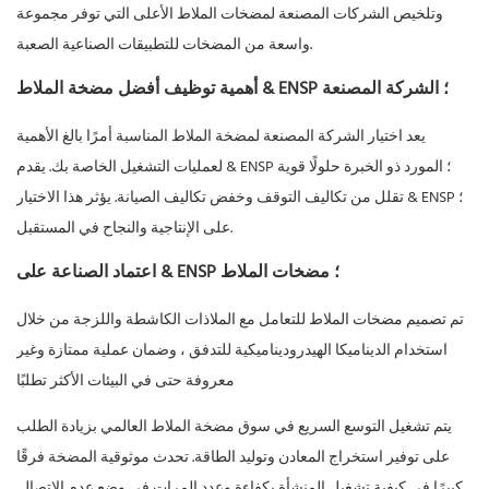
وتلخيص الشركات المصنعة لمضخات الملاط الأعلى التي توفر مجموعة
واسعة من المضخات للتطبيقات الصناعية الصعبة.
أهمية توظيف أفضل مضخة الملاط & ENSP ؛ الشركة المصنعة
يعد اختيار الشركة المصنعة لمضخة الملاط المناسبة أمرًا بالغ الأهمية
لعمليات التشغيل الخاصة بك. يقدم & ENSP ؛ المورد ذو الخبرة حلولًا قوية
تقلل من تكاليف التوقف وخفض تكاليف الصيانة. يؤثر هذا الاختيار & ENSP ؛
على الإنتاجية والنجاح في المستقبل.
اعتماد الصناعة على & ENSP ؛ مضخات الملاط
تم تصميم مضخات الملاط للتعامل مع الملاذات الكاشطة واللزجة من خلال
استخدام الديناميكا الهيدروديناميكية للتدفق ، وضمان عملية ممتازة وغير
معروفة حتى في البيئات الأكثر تطلبًا
يتم تشغيل التوسع السريع في سوق مضخة الملاط العالمي بزيادة الطلب
على توفير استخراج المعادن وتوليد الطاقة. تحدث موثوقية المضخة فرقًا
كبيرًا في كيفية تشغيل المنشأة بكفاءة وعدد المرات في وضع عدم الاتصال.