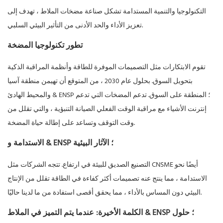
التكنولوجيا والتنمية المستدامة تشكل صناعة مضخات الملاط ، تهدف إلى
تعزيز الأداء والحد الأدنى من التأثير البيئي السلبي.
تطور تكنولوجيا المضخة
تقوم الابتكارات مثل التصميمات الموفرة للطاقة وأنظمة المراقبة الذكية
بتحويل السوق. بحلول عام 2030 ، من المتوقع أن تهيمن منطقة آسيا
والمحيط الهادئ & ENSP ؛ المنطقة على السوق. تدعم المضخات التي تدعم
إنترنت الأشياء مع مراقبة الوقت الفعلي الصيانة التنبؤية ، والتي تقلل من
وقت التوقف وتساعد على إطالة حياة المضخة.
الاستدامة و & ENSP ؛ الآثار البيئية
التصنيع الصديق للبيئة في ارتفاع. تتجه الشركات مثل CNSME أيضًا نحو
الاستدامة ، مما ينتج عنه تصميمات أكثر كفاءة في الطاقة تقلل من الإنتاج
البيئي دون المساس بالأداء ، مما يحقق أقصى استفادة من ما لدينا حاليًا.
الكلمة الأخيرة: عندما يتم التميز في الملاط & ENSP ؛ حلول