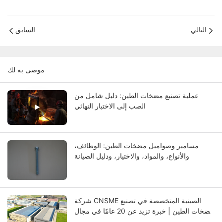
التالي
السابق
موصى به لك
عملية تصنيع مضخات الطين: دليل شامل من
الصب إلى الاختبار النهائي
مسامير وصواميل مضخات الطين: الوظائف،
والأنواع، والمواد، والاختيار، ودليل الصيانة
شركة CNSME الصينية المتخصصة في تصنيع
مضخات الطين | خبرة تزيد عن 20 عامًا في مجال
مضخات الطين وقطع الغيار وحلول المضخات