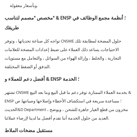
وبأسعار معقولة.
مخصص "مصمم لتناسب" & ENSP ؛ أنظمة مجمع الوظائف في
طريقك
تواجه كل صناعة تحدياتها ، وتوفر CNSME حلول المضخة لمطابقة تلك
الاحتياجات. يساعد ذلك العملاء على ضبط إعدادات المضخة للعلامات
التجارية ، والخلط ، وإزالة الهواء من السوائل ، والتعامل مع مستويات
التدفق أو الضغط المختلفة.
أفضل دعم للعملاء و & ENSP ؛ الخدمة
تشتهر CNSME بخدمة العملاء الممتازة. توفر دعم ما قبل البيع وما بعد البيع &
ENSP ؛ مساعدة سريعة في استكشاف الأخطاء وإصلاحها وصيانتها. ص
الحديث&D Department ، مخزون من قطع الغيار جاهزة للشحن ، ويوضح
العديد من حلول الخدمة أننا نقدم أفضل ما لدينا لإرضاء عملائنا.
مستقبل مضخات الملاط