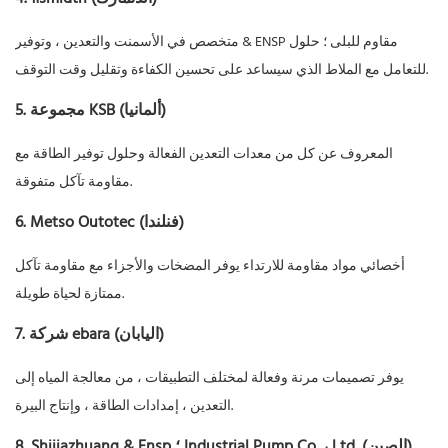
متخصص في الأسمنت والتعدين ، وتوفير & ENSP مقاوم للبلى ؛ حلول
للتعامل مع الملاط الذي سيساعد على تحسين الكفاءة وتقليل وقت التوقف.
5. مجموعة KSB (ألمانيا)
المعروف عن كل من معدات التعدين الفعالة وحلول توفير الطاقة مع
مقاومة تآكل متفوقة.
6. Metso Outotec (فنلندا)
أخصائي مواد مقاومة للارتداء يوفر المضخات والأجزاء مع مقاومة تآكل
ممتازة لحياة طويلة.
7. شركة ebara (اليابان)
يوفر تصميمات مرنة وفعالة لمختلف التطبيقات ، من معالجة المياه إلى
التعدين ، إمدادات الطاقة ، وإنتاج البيرة.
8. Shijiazhuang & Ensp ؛ Industrial Pump Co. ، Ltd. (الصين)