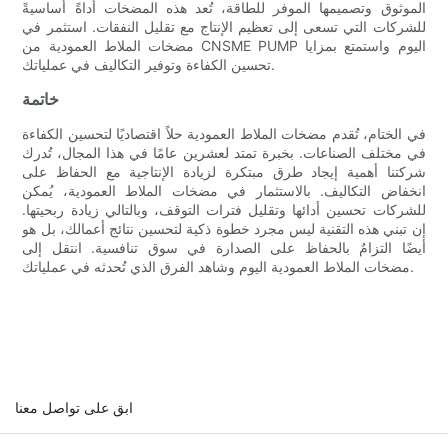
الموثوق وتصميمها الموفر للطاقة، تُعد هذه المضخات أداةً أساسيةً
للشركات التي تسعى إلى تعظيم الإنتاج مع تقليل النفقات. استثمر في
مضخات الملاط العمودية من CNSME PUMP اليوم واستمتع بمزايا
تحسين الكفاءة وتوفير التكاليف في عملياتك.
خاتمة
في الختام، تُقدم مضخات الملاط العمودية حلاً اقتصاديًا لتحسين الكفاءة
في مختلف الصناعات. بخبرة تمتد لعشرين عامًا في هذا المجال، تُدرك
شركتنا أهمية إيجاد طرق مبتكرة لزيادة الإنتاجية مع الحفاظ على
انخفاض التكاليف. بالاستثمار في مضخات الملاط العمودية، يُمكن
للشركات تحسين أدائها وتقليل فترات التوقف، وبالتالي زيادة ربحيتها.
إن تبني هذه التقنية ليس مجرد خطوة ذكية لتحسين نتائج أعمالك، بل هو
أيضًا التزامٌ بالحفاظ على الصدارة في سوق تنافسية. انتقل إلى
مضخات الملاط العمودية اليوم وشاهد الفرق الذي تُحدثه في عملياتك.
ابق على تواصل معنا