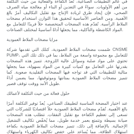
في عالم التطبيقات الصناعية، تُعدّ الكفاءة والفعالية من حيث التكلفة
من أهم الأولويات. سواءً في التعدين أو البناء أو معالجة مياه الصرف
الصحي، فإن إيجاد طرق لزيادة الإنتاج مع تقليل التكاليف أمرٌ بالغ
الأهمية. ومن العناصر الأساسية لتحقيق هذا التوازن استخدام مضخات
الملاط الرأسية. تُقدّم هذه المضخات المتخصصة حلاً فريدًا للتعامل مع
المواد الكاشطة والتآكلية، مما يجعلها أداةً أساسيةً لمختلف الصناعات.
مزايا مضخات الملاط العمودية
صُممت مضخات الملاط العمودية، كتلك التي تقدمها شركة CNSME
PUMP، للتعامل مع مجموعة واسعة من الملاط، بما في ذلك تلك التي
تحتوي على مواد صلبة وسوائل عالية اللزوجة. تتميز هذه المضخات
بقدرتها على التعامل مع كميات كبيرة من المواد بسهولة، مما يجعلها
مثالية للتطبيقات التي قد تواجه فيها المضخات التقليدية صعوبة. كما
تتميز مضخات الملاط العمودية بمتانتها وموثوقيتها، مما يضمن أداءً
طويل الأمد ووقت توقف قصير.
حلول فعالة من حيث التكلفة لأعمالك
عند اختيار المضخة المناسبة لتطبيقك الصناعي، يُعدّ توفير التكلفة أمرًا
بالغ الأهمية. تُقدّم مضخات الملاط العمودية حلاً اقتصاديًا للشركات التي
تسعى إلى تعظيم الكفاءة مع تقليل النفقات. تتطلب هذه المضخات
صيانة بسيطة وتتمتع بعمر خدمة طويل، مما يُخفّض تكاليف التشغيل
الإجمالية. بالإضافة إلى ذلك، تتميز مضخات الملاط العمودية بكفاءة
استهلاك الطاقة، مما يُساعد على خفض تكاليف الكهرباء واستهلاك