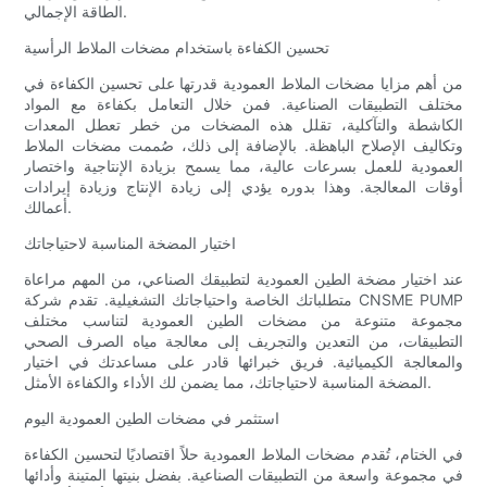
الطاقة الإجمالي.
تحسين الكفاءة باستخدام مضخات الملاط الرأسية
من أهم مزايا مضخات الملاط العمودية قدرتها على تحسين الكفاءة في
مختلف التطبيقات الصناعية. فمن خلال التعامل بكفاءة مع المواد
الكاشطة والتآكلية، تقلل هذه المضخات من خطر تعطل المعدات
وتكاليف الإصلاح الباهظة. بالإضافة إلى ذلك، صُممت مضخات الملاط
العمودية للعمل بسرعات عالية، مما يسمح بزيادة الإنتاجية واختصار
أوقات المعالجة. وهذا بدوره يؤدي إلى زيادة الإنتاج وزيادة إيرادات
أعمالك.
اختيار المضخة المناسبة لاحتياجاتك
عند اختيار مضخة الطين العمودية لتطبيقك الصناعي، من المهم مراعاة
متطلباتك الخاصة واحتياجاتك التشغيلية. تقدم شركة CNSME PUMP
مجموعة متنوعة من مضخات الطين العمودية لتناسب مختلف
التطبيقات، من التعدين والتجريف إلى معالجة مياه الصرف الصحي
والمعالجة الكيميائية. فريق خبرائها قادر على مساعدتك في اختيار
المضخة المناسبة لاحتياجاتك، مما يضمن لك الأداء والكفاءة الأمثل.
استثمر في مضخات الطين العمودية اليوم
في الختام، تُقدم مضخات الملاط العمودية حلاً اقتصاديًا لتحسين الكفاءة
في مجموعة واسعة من التطبيقات الصناعية. بفضل بنيتها المتينة وأدائها