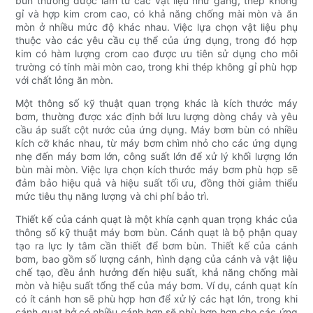
bùn thường được làm từ các vật liệu như gang, thép không
gỉ và hợp kim crom cao, có khả năng chống mài mòn và ăn
mòn ở nhiều mức độ khác nhau. Việc lựa chọn vật liệu phụ
thuộc vào các yêu cầu cụ thể của ứng dụng, trong đó hợp
kim có hàm lượng crom cao được ưu tiên sử dụng cho môi
trường có tính mài mòn cao, trong khi thép không gỉ phù hợp
với chất lỏng ăn mòn.
Một thông số kỹ thuật quan trọng khác là kích thước máy
bơm, thường được xác định bởi lưu lượng dòng chảy và yêu
cầu áp suất cột nước của ứng dụng. Máy bơm bùn có nhiều
kích cỡ khác nhau, từ máy bơm chìm nhỏ cho các ứng dụng
nhẹ đến máy bơm lớn, công suất lớn để xử lý khối lượng lớn
bùn mài mòn. Việc lựa chọn kích thước máy bơm phù hợp sẽ
đảm bảo hiệu quả và hiệu suất tối ưu, đồng thời giảm thiểu
mức tiêu thụ năng lượng và chi phí bảo trì.
Thiết kế của cánh quạt là một khía cạnh quan trọng khác của
thông số kỹ thuật máy bơm bùn. Cánh quạt là bộ phận quay
tạo ra lực ly tâm cần thiết để bơm bùn. Thiết kế của cánh
bơm, bao gồm số lượng cánh, hình dạng của cánh và vật liệu
chế tạo, đều ảnh hưởng đến hiệu suất, khả năng chống mài
mòn và hiệu suất tổng thể của máy bơm. Ví dụ, cánh quạt kín
có ít cánh hơn sẽ phù hợp hơn để xử lý các hạt lớn, trong khi
cánh quạt hở có nhiều cánh hơn sẽ phù hợp hơn cho các ứng