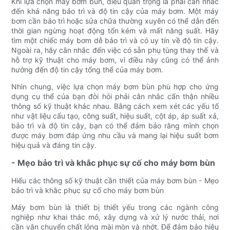
Khi lựa chọn máy bơm bùn, điều quan trọng là phải cân nhắc
đến khả năng bảo trì và độ tin cậy của máy bơm. Một máy
bơm cần bảo trì hoặc sửa chữa thường xuyên có thể dẫn đến
thời gian ngừng hoạt động tốn kém và mất năng suất. Hãy
tìm một chiếc máy bơm dễ bảo trì và có uy tín về độ tin cậy.
Ngoài ra, hãy cân nhắc đến việc có sẵn phụ tùng thay thế và
hỗ trợ kỹ thuật cho máy bơm, vì điều này cũng có thể ảnh
hưởng đến độ tin cậy tổng thể của máy bơm.
Nhìn chung, việc lựa chọn máy bơm bùn phù hợp cho ứng
dụng cụ thể của bạn đòi hỏi phải cân nhắc cẩn thận nhiều
thông số kỹ thuật khác nhau. Bằng cách xem xét các yếu tố
như vật liệu cấu tạo, công suất, hiệu suất, cột áp, áp suất xả,
bảo trì và độ tin cậy, bạn có thể đảm bảo rằng mình chọn
được máy bơm đáp ứng nhu cầu và mang lại hiệu suất bơm
hiệu quả và đáng tin cậy.
- Mẹo bảo trì và khắc phục sự cố cho máy bơm bùn
Hiểu các thông số kỹ thuật cần thiết của máy bơm bùn - Mẹo
bảo trì và khắc phục sự cố cho máy bơm bùn
Máy bơm bùn là thiết bị thiết yếu trong các ngành công
nghiệp như khai thác mỏ, xây dựng và xử lý nước thải, nơi
cần vận chuyển chất lỏng mài mòn và nhớt. Để đảm bảo hiệu