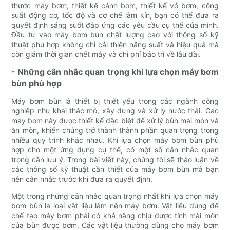
thước máy bơm, thiết kế cánh bơm, thiết kế vỏ bơm, công
suất động cơ, tốc độ và cơ chế làm kín, bạn có thể đưa ra
quyết định sáng suốt đáp ứng các yêu cầu cụ thể của mình.
Đầu tư vào máy bơm bùn chất lượng cao với thông số kỹ
thuật phù hợp không chỉ cải thiện năng suất và hiệu quả mà
còn giảm thời gian chết máy và chi phí bảo trì về lâu dài.
- Những cân nhắc quan trọng khi lựa chọn máy bơm
bùn phù hợp
Máy bơm bùn là thiết bị thiết yếu trong các ngành công
nghiệp như khai thác mỏ, xây dựng và xử lý nước thải. Các
máy bơm này được thiết kế đặc biệt để xử lý bùn mài mòn và
ăn mòn, khiến chúng trở thành thành phần quan trọng trong
nhiều quy trình khác nhau. Khi lựa chọn máy bơm bùn phù
hợp cho một ứng dụng cụ thể, có một số cân nhắc quan
trọng cần lưu ý. Trong bài viết này, chúng tôi sẽ thảo luận về
các thông số kỹ thuật cần thiết của máy bơm bùn mà bạn
nên cân nhắc trước khi đưa ra quyết định.
Một trong những cân nhắc quan trọng nhất khi lựa chọn máy
bơm bùn là loại vật liệu làm nên máy bơm. Vật liệu dùng để
chế tạo máy bơm phải có khả năng chịu được tính mài mòn
của bùn được bơm. Các vật liệu thường dùng cho máy bơm