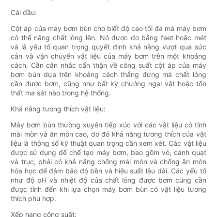
Cái đầu:
Cột áp của máy bơm bùn cho biết độ cao tối đa mà máy bơm
có thể nâng chất lỏng lên. Nó được đo bằng feet hoặc mét
và là yếu tố quan trọng quyết định khả năng vượt qua sức
cản và vận chuyển vật liệu của máy bơm trên một khoảng
cách. Cần cân nhắc cẩn thận về công suất cột áp của máy
bơm bùn dựa trên khoảng cách thẳng đứng mà chất lỏng
cần được bơm, cũng như bất kỳ chướng ngại vật hoặc tổn
thất ma sát nào trong hệ thống.
Khả năng tương thích vật liệu:
Máy bơm bùn thường xuyên tiếp xúc với các vật liệu có tính
mài mòn và ăn mòn cao, do đó khả năng tương thích của vật
liệu là thông số kỹ thuật quan trọng cần xem xét. Các vật liệu
được sử dụng để chế tạo máy bơm, bao gồm vỏ, cánh quạt
và trục, phải có khả năng chống mài mòn và chống ăn mòn
hóa học để đảm bảo độ bền và hiệu suất lâu dài. Các yếu tố
như độ pH và nhiệt độ của chất lỏng được bơm cũng cần
được tính đến khi lựa chọn máy bơm bùn có vật liệu tương
thích phù hợp.
Xếp hạng công suất: