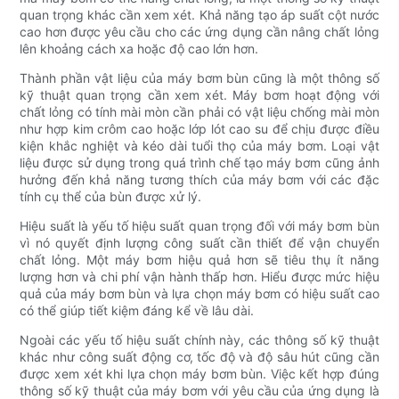
quan trọng khác cần xem xét. Khả năng tạo áp suất cột nước
cao hơn được yêu cầu cho các ứng dụng cần nâng chất lỏng
lên khoảng cách xa hoặc độ cao lớn hơn.
Thành phần vật liệu của máy bơm bùn cũng là một thông số
kỹ thuật quan trọng cần xem xét. Máy bơm hoạt động với
chất lỏng có tính mài mòn cần phải có vật liệu chống mài mòn
như hợp kim crôm cao hoặc lớp lót cao su để chịu được điều
kiện khắc nghiệt và kéo dài tuổi thọ của máy bơm. Loại vật
liệu được sử dụng trong quá trình chế tạo máy bơm cũng ảnh
hưởng đến khả năng tương thích của máy bơm với các đặc
tính cụ thể của bùn được xử lý.
Hiệu suất là yếu tố hiệu suất quan trọng đối với máy bơm bùn
vì nó quyết định lượng công suất cần thiết để vận chuyển
chất lỏng. Một máy bơm hiệu quả hơn sẽ tiêu thụ ít năng
lượng hơn và chi phí vận hành thấp hơn. Hiểu được mức hiệu
quả của máy bơm bùn và lựa chọn máy bơm có hiệu suất cao
có thể giúp tiết kiệm đáng kể về lâu dài.
Ngoài các yếu tố hiệu suất chính này, các thông số kỹ thuật
khác như công suất động cơ, tốc độ và độ sâu hút cũng cần
được xem xét khi lựa chọn máy bơm bùn. Việc kết hợp đúng
thông số kỹ thuật của máy bơm với yêu cầu của ứng dụng là