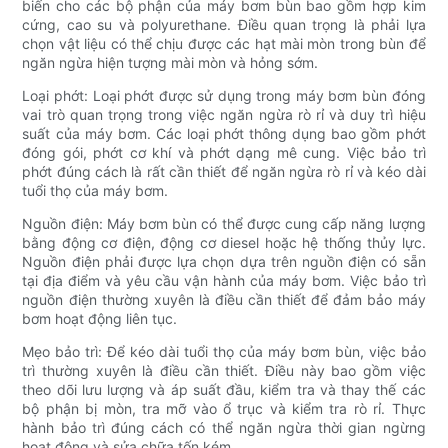
biến cho các bộ phận của máy bơm bùn bao gồm hợp kim
cứng, cao su và polyurethane. Điều quan trọng là phải lựa
chọn vật liệu có thể chịu được các hạt mài mòn trong bùn để
ngăn ngừa hiện tượng mài mòn và hỏng sớm.
Loại phớt: Loại phớt được sử dụng trong máy bơm bùn đóng
vai trò quan trọng trong việc ngăn ngừa rò rỉ và duy trì hiệu
suất của máy bơm. Các loại phớt thông dụng bao gồm phớt
đóng gói, phớt cơ khí và phớt dạng mê cung. Việc bảo trì
phớt đúng cách là rất cần thiết để ngăn ngừa rò rỉ và kéo dài
tuổi thọ của máy bơm.
Nguồn điện: Máy bơm bùn có thể được cung cấp năng lượng
bằng động cơ điện, động cơ diesel hoặc hệ thống thủy lực.
Nguồn điện phải được lựa chọn dựa trên nguồn điện có sẵn
tại địa điểm và yêu cầu vận hành của máy bơm. Việc bảo trì
nguồn điện thường xuyên là điều cần thiết để đảm bảo máy
bơm hoạt động liên tục.
Mẹo bảo trì: Để kéo dài tuổi thọ của máy bơm bùn, việc bảo
trì thường xuyên là điều cần thiết. Điều này bao gồm việc
theo dõi lưu lượng và áp suất đầu, kiểm tra và thay thế các
bộ phận bị mòn, tra mỡ vào ổ trục và kiểm tra rò rỉ. Thực
hành bảo trì đúng cách có thể ngăn ngừa thời gian ngừng
hoạt động và sửa chữa tốn kém.