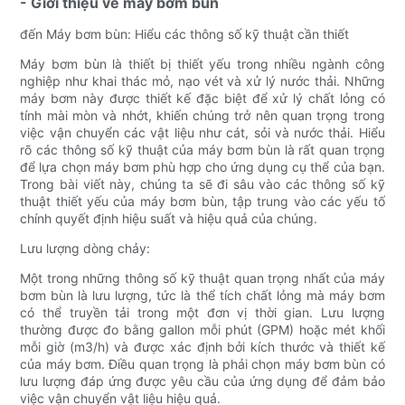
- Giới thiệu về máy bơm bùn
đến Máy bơm bùn: Hiểu các thông số kỹ thuật cần thiết
Máy bơm bùn là thiết bị thiết yếu trong nhiều ngành công
nghiệp như khai thác mỏ, nạo vét và xử lý nước thải. Những
máy bơm này được thiết kế đặc biệt để xử lý chất lỏng có
tính mài mòn và nhớt, khiến chúng trở nên quan trọng trong
việc vận chuyển các vật liệu như cát, sỏi và nước thải. Hiểu
rõ các thông số kỹ thuật của máy bơm bùn là rất quan trọng
để lựa chọn máy bơm phù hợp cho ứng dụng cụ thể của bạn.
Trong bài viết này, chúng ta sẽ đi sâu vào các thông số kỹ
thuật thiết yếu của máy bơm bùn, tập trung vào các yếu tố
chính quyết định hiệu suất và hiệu quả của chúng.
Lưu lượng dòng chảy:
Một trong những thông số kỹ thuật quan trọng nhất của máy
bơm bùn là lưu lượng, tức là thể tích chất lỏng mà máy bơm
có thể truyền tải trong một đơn vị thời gian. Lưu lượng
thường được đo bằng gallon mỗi phút (GPM) hoặc mét khối
mỗi giờ (m3/h) và được xác định bởi kích thước và thiết kế
của máy bơm. Điều quan trọng là phải chọn máy bơm bùn có
lưu lượng đáp ứng được yêu cầu của ứng dụng để đảm bảo
việc vận chuyển vật liệu hiệu quả.