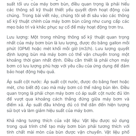
suất tối ưu của máy bơm bùn, điều quan trọng là phải hiểu
các thông số kỹ thuật thiết yếu quyết định hoạt động của
chúng. Trong bài viết này, chúng tôi sẽ đi sâu vào các thông
số kỹ thuật chính của máy bơm bùn cũng như cung cấp các
mẹo bảo trì và khắc phục sự cố để máy hoạt động trơn tru.
Lưu lượng: Một trong những thông số kỹ thuật quan trọng
nhất của máy bơm bùn là lưu lượng, được đo bằng gallon mỗi
phút (GPM) hoặc mét khối mỗi giờ (m3/h). Lưu lượng quyết
định lượng bùn mà máy bơm có thể vận chuyển trong một
khoảng thời gian nhất định. Điều cần thiết là phải chọn máy
bơm có lưu lượng phù hợp với yêu cầu của ứng dụng để đảm
bảo hoạt động hiệu quả.
Áp suất cột nước: Áp suất cột nước, được đo bằng feet hoặc
mét, cho biết độ cao mà máy bơm có thể nâng bùn lên. Điều
quan trọng là phải chọn máy bơm có áp suất cột nước đủ lớn
để vượt qua khoảng cách thẳng đứng giữa máy bơm và
điểm xả. Áp suất đầu không đủ có thể dẫn đến hiện tượng
sủi bọt và làm giảm hiệu suất của máy bơm.
Khả năng tương thích của vật liệu: Vật liệu được sử dụng
trong quá trình chế tạo máy bơm bùn phải tương thích với
tính chất mài mòn của bùn được vận chuyển. Vật liệu phổ