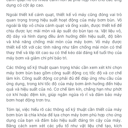
dụng có cột áp cao.
Ngoài thiết kế cánh quạt, thiết kế vỏ máy cũng đóng vai trò
quan trọng trong hiệu suất hoạt động của máy bơm bùn. Vỏ
ngoài là lớp vỏ chứa cánh quạt và ống xoắn, được thiết kế để
chịu được lực mài mòn và áp suất do bùn tạo ra. Vật liệu vỏ,
độ dày và hình dạng đều ảnh hưởng đến hiệu suất, độ bền
và khả năng chống mài mòn của máy bơm. Vỏ máy được
thiết kế tốt với các tính năng như tấm chống mài mòn có thể
thay thế và lớp lót cao su có thể kéo dài đáng kể tuổi thọ của
máy bơm và giảm chi phí bảo trì.
Các thông số kỹ thuật quan trọng khác cần xem xét khi chọn
máy bơm bùn bao gồm công suất động cơ, tốc độ và cơ chế
làm kín. Công suất động cơ phải đủ để đáp ứng nhu cầu của
ứng dụng, trong khi tốc độ của máy bơm ảnh hưởng đến hiệu
quả và hiệu suất của nó. Cơ chế làm kín, chẳng hạn như phớt
cơ khí hoặc đệm kín, giúp ngăn ngừa rò rỉ và đảm bảo máy
bơm hoạt động trơn tru.
Tóm lại, việc hiểu rõ các thông số kỹ thuật cần thiết của máy
bơm bùn là chìa khóa để lựa chọn máy bơm phù hợp cho ứng
dụng của bạn và đảm bảo hiệu suất đáng tin cậy của máy.
Bằng cách xem xét các yếu tố như vật liệu chế tạo, kích