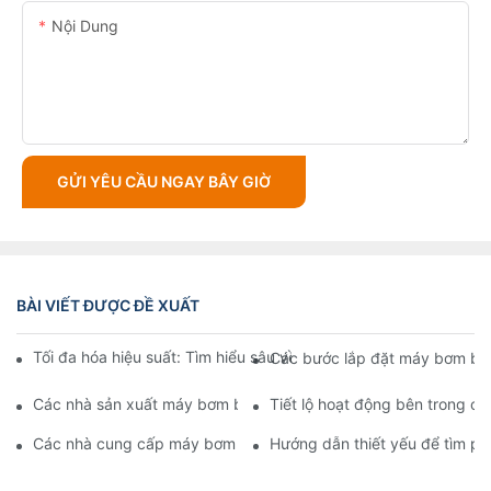
Nội Dung
GỬI YÊU CẦU NGAY BÂY GIỜ
BÀI VIẾT ĐƯỢC ĐỀ XUẤT
Tối đa hóa hiệu suất: Tìm hiểu sâu về thiết kế cánh quạt của 
Các bước lắp đặt máy bơm bùn
Các nhà sản xuất máy bơm bùn hàng đầu: Các công ty hàng đ
Tiết lộ hoạt động bên trong 
Các nhà cung cấp máy bơm bùn hàng đầu trong ngành: Hướng 
Hướng dẫn thiết yếu để tìm p