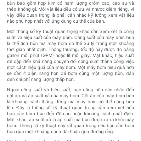
bùn bao gồm hợp kim có hàm lượng crôm cao, cao su và
thép không gỉ. Mỗi vật liệu đều có ưu và nhược điểm riêng, vì
vậy điều quan trọng là phải cân nhắc kỹ lưỡng xem vật liệu
nào phù hợp nhất với ứng dụng cụ thể của bạn.
Một thông số kỹ thuật quan trọng khác cần xem xét là công
suất và hiệu suất của máy bơm. Công suất của máy bơm bùn
là thể tích bùn mà máy bơm có thể xử lý trong một khoảng
thời gian nhất định. Thông thường, tốc độ này được đo bằng
gallon mỗi phút (GPM) hoặc lít mỗi giây. Mặt khác, hiệu suất
đề cập đến khả năng chuyển đổi công suất thành công việc
một cách hiệu quả của máy bơm. Một máy bơm hiệu quả hơn
sẽ cần ít điện năng hơn để bơm cùng một lượng bùn, dẫn
đến chi phí năng lượng thấp hơn.
Ngoài công suất và hiệu suất, bạn cũng nên cân nhắc đến
cột áp và áp suất xả của máy bơm. Cột áp của máy bơm bùn
là khoảng cách thẳng đứng mà máy bơm có thể nâng bùn
lên. Đây là thông số kỹ thuật quan trọng cần xem xét nếu
bạn cần bơm bùn đến độ cao hoặc khoảng cách nhất định.
Mặt khác, áp suất xả là áp suất mà bùn được xả ra khỏi máy
bơm. Thông số kỹ thuật này rất quan trọng nếu bạn cần bơm
bùn qua một khoảng cách dài hoặc qua đường ống.