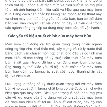
ứng dụng cụ thể của bạn. Lưu lượng, cột áp, khả năng tương
thích vật liệu, công suất định mức và hiệu suất là những yếu
tố chính ảnh hưởng đến hiệu suất và hiệu quả của máy bơm
bùn. Bằng cách cân nhắc kỹ lưỡng các thông số kỹ thuật này
và chọn máy bơm đáp ứng yêu cầu của bạn, bạn có thể đảm
bảo việc vận chuyển vật liệu đáng tin cậy và hiệu quả trong
các ngành công nghiệp sử dụng máy bơm bùn để vận hành.
- Các yếu tố hiệu suất chính của máy bơm bùn
Máy bơm bùn đóng vai trò quan trọng trong nhiều ngành
công nghiệp như khai thác mỏ, xây dựng và xử lý nước thải
bằng cách vận chuyển hỗn hợp chất lỏng đặc và có tính mài
mòn. Hiểu rõ các thông số kỹ thuật cần thiết của máy bơm
bùn là rất quan trọng để lựa chọn đúng máy bơm cho các
ứng dụng cụ thể. Các yếu tố hiệu suất chính của máy bơm
bùn bao gồm lưu lượng, áp suất cột nước, thành phần vật
liệu và hiệu suất.
Lưu lượng là thông số kỹ thuật quan trọng đối với máy bơm
bùn vì nó quyết định lượng chất lỏng có thể được vận chuyển
hiệu quả qua máy bơm. Điều quan trọng là phải đáp ứng yêu
cầu về lưu lượng của ứng dụng với công suất của máy bơm
để đảm bảo hiệu suất tối ưu. Áp suất cột nước, hay độ cao
mà máy bơm có thể nâng chất lỏng, là một thông số kỹ thuật