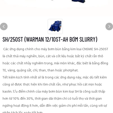
SH/250ST (WARMAN 12/10ST-AH BƠM SLURRY)
Các ứng dụng chính cho máy bơm bùn bằng kim loại CNSME SH-250ST
là chất thải máy nghiền, bùn, cát và cốt liệu hoặc bất kỳ chất rắn thô
hoặc các chất nhầy nghiêm trọng, mài mòn khác, đặc biệt là bằng đồng
TE, vàng, quặng sắt, chì, than, than hoặc photphat.
Tiết kiệm kịch tính nhất sẽ là trong các ứng dụng này, mặc dù tiết kiệm
cũng sẽ được thực hiện khi tìm chất rắn, như phục hồi cát mịn hoặc
kaolin. Ưu điểm chính của máy bơm bùn kim loại SH là công suất thấp
hơn từ 10% đến 30%, thời gian dài thậm chí có tuổi thọ và thời gian
ngừng hoạt động ít hơn, dẫn đến việc giảm chi phí mỗi tấn, cùng với sự
phân tách lốc xoáy tốt hơn.