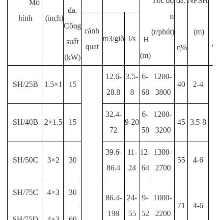
Tốc độ
đa.
NPSH
c
Mô
đa.
n
C
hình
(inch)
Công
cánh
(r/phút)
(m)
m3/giờ
l/s
H
suất
quạt
η%
Va
(m)
(kW)
12.6-
3.5-
6-
1200-
SH/25B
1.5×1
15
40
2-4
28.8
8
68
3800
32.4-
6-
1200-
SH/40B
2×1.5
15
9-20
45
3.5-8
72
58
3200
39.6-
11-
12-
1300-
SH/50C
3×2
30
55
4-6
86.4
24
64
2700
SH/75C
4×3
30
86.4-
24-
9-
1000-
71
4-6
198
55
52
2200
SH/75D
4×3
60