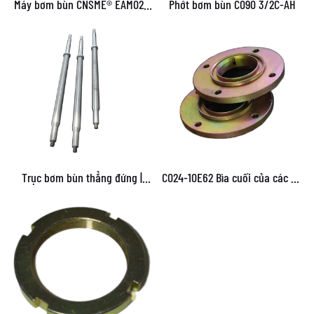
Máy bơm bùn CNSME® EAM028
Phớt bơm bùn C090 3/2C-AH
8/6E-AH
Trục bơm bùn thẳng đứng |
C024-10E62 Bìa cuối của các bộ
Trục dài cho bơm chìm thẳng
phận bơm bùn 3/2C-AH và
đứng
4/3C-AH