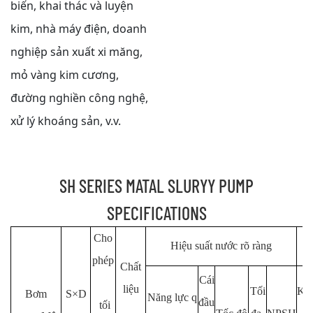
biến, khai thác và luyện
kim, nhà máy điện, doanh
nghiệp sản xuất xi măng,
mỏ vàng kim cương,
đường nghiền công nghệ,
xử lý khoáng sản, v.v.
SH SERIES MATAL SLURYY PUMP
SPECIFICATIONS
Cho
Hiệu suất nước rõ ràng
c
phép
Chất
Cái
liệu
Tối
Kh
Bơm
S×D
Năng lực q
đầu
tối