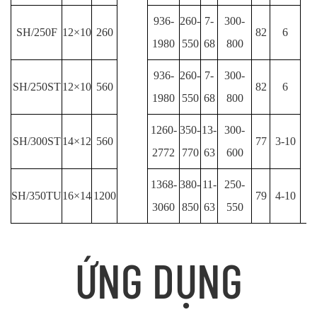
936-
260-
7-
300-
SH/250F
12×10
260
82
6
1980
550
68
800
936-
260-
7-
300-
SH/250ST
12×10
560
82
6
1980
550
68
800
1260-
350-
13-
300-
SH/300ST
14×12
560
77
3-10
2772
770
63
600
1368-
380-
11-
250-
SH/350TU
16×14
1200
79
4-10
3060
850
63
550
ỨNG DỤNG