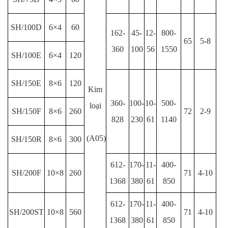
SH/100D
6×4
60
162-
45-
12-
800-
65
5-8
360
100
56
1550
SH/100E
6×4
120
SH/150E
8×6
120
Kim
360-
100-
10-
500-
loại
SH/150F
8×6
260
72
2-9
828
230
61
1140
(A05)
SH/150R
8×6
300
612-
170-
11-
400-
SH/200F
10×8
260
71
4-10
1368
380
61
850
612-
170-
11-
400-
SH/200ST
10×8
560
71
4-10
1368
380
61
850