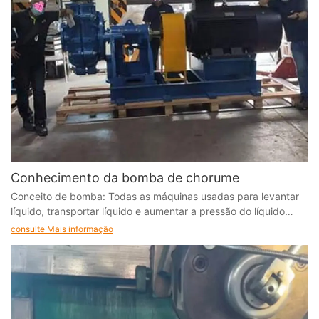
Conhecimento da bomba de chorume
Conceito de bomba: Todas as máquinas usadas para levantar
líquido, transportar líquido e aumentar a pressão do líquido
podem ser chamadas de "bomba"
consulte Mais informação