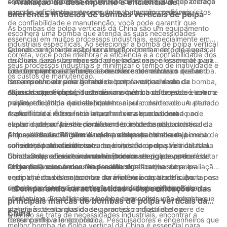
selecionar uma bomba de um fabricante confiável que ofereça
os materiais usados ​​na construção da bomba, sua capacidade
- Avaliação do desempenho e eficiência de
suporte ao cliente e serviços de manutenção confiáveis.
e vazão, eficiência e desempenho, bem como seus requisitos
diferentes modelos de bombas verticais de polpa
de confiabilidade e manutenção, você pode garantir que
As bombas de polpa verticais da China são um equipamento
escolherá uma bomba que atenda às suas necessidades
essencial em muitos processos industriais, especialmente em
industriais específicas. Ao selecionar a bomba de polpa vertical
setores como mineração, construção e tratamento de águas
Quando se trata de escolher a melhor bomba de polpa vertical
correta, você pode melhorar a eficiência e a confiabilidade dos
residuais. Essas bombas são projetadas especificamente para
da China para suas necessidades industriais, é essencial avaliar
seus processos industriais e minimizar o tempo de inatividade e
lidar com lamas altamente abrasivas e corrosivas, o que as
o desempenho e a eficiência de diferentes modelos de bomba.
Um dos principais fatores a serem considerados ao avaliar o
os custos de manutenção.
torna essenciais para garantir o bom funcionamento de
Isso envolve considerar fatores como a capacidade da bomba,
desempenho de uma bomba de polpa vertical é sua
diversas operações industriais.
altura manométrica (altura máxima que a bomba pode elevar a
capacidade. A capacidade de uma bomba refere-se ao volume
Além da capacidade, a altura manométrica da bomba é outro
polpa), eficiência e durabilidade.
máximo de polpa que ela pode manipular dentro de um período
parâmetro crítico de desempenho a ser considerado. A altura
especificado. É essencial escolher uma bomba com
manométrica refere-se à altura máxima que a bomba pode
A eficiência é outro fator importante a ser considerado ao
capacidade suficiente para atender às demandas do seu
elevar a polpa. Ao selecionar uma bomba de polpa vertical da
avaliar o desempenho de diferentes modelos de bombas de
processo industrial sem causar problemas como entupimento
China, é essencial garantir que a altura da bomba seja
polpa verticais. Eficiência refere-se à capacidade da bomba de
A durabilidade também é um fator importante a ser
ou redução de eficiência.
suficiente para atender aos requisitos da operação industrial.
converter potência de entrada em potência de saída útil. Uma
considerado ao selecionar uma bomba de polpa vertical na
Uma bomba com altura manométrica inadequada pode resultar
bomba mais eficiente consumirá menos energia e operará de
China. Os processos industriais podem ser rigorosos e
Concluindo, selecionar a melhor bomba de polpa vertical da
em ineficiências e mau funcionamento.
forma mais econômica. Ao escolher uma bomba de polpa
exigentes, colocando uma pressão significativa sobre os
China para suas necessidades industriais requer uma avaliação
vertical, é crucial selecionar um modelo com alta eficiência para
equipamentos. Uma bomba durável será capaz de suportar os
completa do desempenho e da eficiência da bomba. Ao
reduzir o consumo de energia e os custos operacionais.
rigores da operação contínua sem sofrer desgaste ou danos
considerar fatores como capacidade, altura manométrica,
- Comparando características e especificações das
prematuros. Escolher uma bomba com construção robusta e
eficiência e durabilidade, você pode escolher uma bomba que
principais marcas de bombas de polpa verticais da
materiais de alta qualidade garantirá confiabilidade e
atenda às demandas do seu processo industrial e opere de
China
Quando se trata de necessidades industriais, encontrar a
desempenho a longo prazo.
forma confiável e econômica. Pesquisadores e engenheiros que
melhor bomba de polpa vertical da China é essencial para