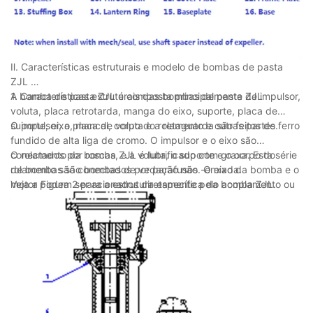
Ⅱ. Características estruturais e modelo de bombas de pasta
ZJL
1. Características estruturais das bombas de pasta ZJL
A bomba de pasta ZJL é composta principalmente de impulsor,
voluta, placa retrotarda, manga do eixo, suporte, placa de
suporte, eixo, mancal, corpo do rolamento e outras partes.
O impulsor, a placa de voluta e a retaguarda são feitos de ferro
fundido de alta liga de cromo. O impulsor e o eixo são
conectados por roscas, e a voluta, o suporte e o corpo do
O rolamento da bomba ZJL é lubrificado com graxa. Esta série
rolamento são conectados por parafusos. O eixo da bomba e o
de bombas são bombas de vedação não -enxada.
motor podem ser acionados diretamente pelo acoplamento ou
Veja a Figura 2 para a estrutura específica da bomba ZJL.
correia.