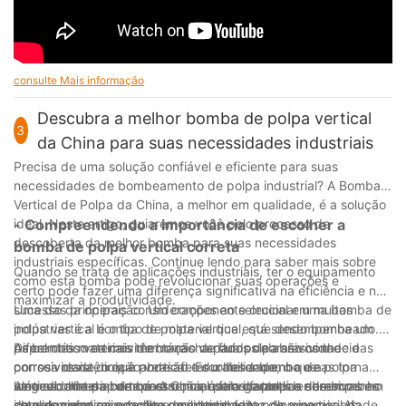
consulte Mais informação
Descubra a melhor bomba de polpa vertical
3
da China para suas necessidades industriais
Precisa de uma solução confiável e eficiente para suas
necessidades de bombeamento de polpa industrial? A Bomba
Vertical de Polpa da China, a melhor em qualidade, é a solução
ideal. Neste artigo, guiaremos você pelo processo de
- Compreendendo a importância de escolher a
descoberta da melhor bomba para suas necessidades
bomba de polpa vertical correta
industriais específicas. Continue lendo para saber mais sobre
Quando se trata de aplicações industriais, ter o equipamento
como esta bomba pode revolucionar suas operações e
certo pode fazer uma diferença significativa na eficiência e no
maximizar a produtividade.
sucesso da operação. Um componente crucial em muitas
Uma das principais considerações ao selecionar uma bomba de
indústrias é a bomba de polpa vertical, que desempenha um
polpa vertical é o tipo de material que está sendo bombeado.
papel crítico na movimentação de fluidos abrasivos e
Diferentes materiais têm níveis variados de abrasividade e
As bombas verticais de borracha para polpa são conhecidas
corrosivos na direção vertical. Escolher a bomba de polpa
corrosividade, o que pode afetar o desempenho e a
por sua resistência à abrasão e durabilidade, o que as torna
vertical chinesa certa é essencial para garantir o desempenho
longevidade da bomba. A China é fabricante líder de bombas
uma escolha popular para o manuseio de polpas abrasivas em
Além do material de construção, outros fatores a serem
ideal e minimizar o tempo de inatividade.
de polpa verticais de alta qualidade, feitas de uma variedade
setores como mineração e processamento de minerais. As
considerados ao escolher uma bomba de polpa vertical da