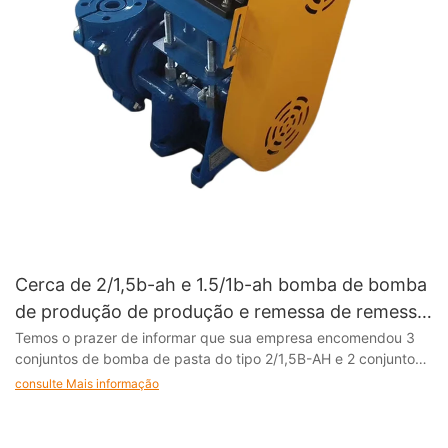
Cerca de 2/1,5b-ah e 1.5/1b-ah bomba de bomba
de produção de produção e remessa de remessa
Aviso
Temos o prazer de informar que sua empresa encomendou 3
conjuntos de bomba de pasta do tipo 2/1,5B-AH e 2 conjuntos
de bomba de chorume do tipo 1.5/1B-Ah foram concluídos e,
consulte Mais informação
através de nossa inspeção estrita de qualidade, os indicadores
de desempenho estão alinhados com os requisitos do contrato
e agora possui condições para entrega para entrega