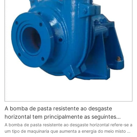
A bomba de pasta resistente ao desgaste
horizontal tem principalmente as seguintes
características de desempenho
A bomba de pasta resistente ao desgaste horizontal refere-se a
um tipo de maquinaria que aumenta a energia do meio misto de