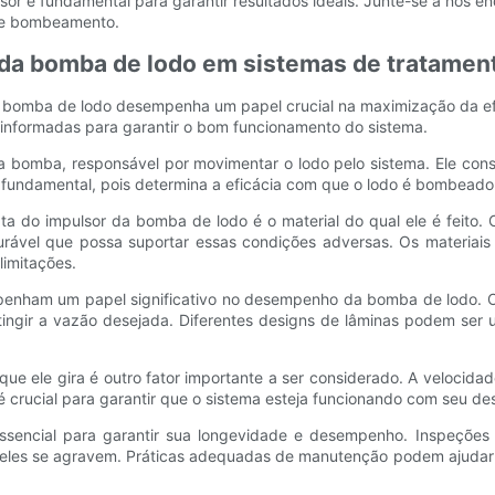
lsor é fundamental para garantir resultados ideais. Junte-se a nó
 de bombeamento.
da bomba de lodo em sistemas de tratament
da bomba de lodo desempenha um papel crucial na maximização da 
informadas para garantir o bom funcionamento do sistema.
bomba, responsável por movimentar o lodo pelo sistema. Ele consis
é fundamental, pois determina a eficácia com que o lodo é bombeado
ta do impulsor da bomba de lodo é o material do qual ele é feito. 
durável que possa suportar essas condições adversas. Os materiais
limitações.
nham um papel significativo no desempenho da bomba de lodo. O d
ngir a vazão desejada. Diferentes designs de lâminas podem ser 
que ele gira é outro fator importante a ser considerado. A velocid
 crucial para garantir que o sistema esteja funcionando com seu d
encial para garantir sua longevidade e desempenho. Inspeções e
eles se agravem. Práticas adequadas de manutenção podem ajudar a p