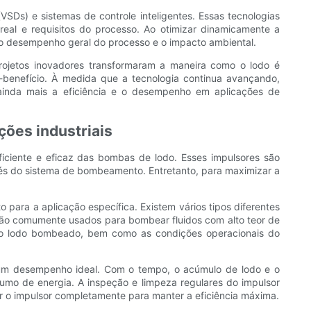
SDs) e sistemas de controle inteligentes. Essas tecnologias
l e requisitos do processo. Ao otimizar dinamicamente a
 o desempenho geral do processo e o impacto ambiental.
ojetos inovadores transformaram a maneira como o lodo é
o-benefício. À medida que a tecnologia continua avançando,
ainda mais a eficiência e o desempenho em aplicações de
ções industriais
iciente e eficaz das bombas de lodo. Esses impulsores são
avés do sistema de bombeamento. Entretanto, para maximizar a
para a aplicação específica. Existem vários tipos diferentes
s são comumente usados para bombear fluidos com alto teor de
 do lodo bombeado, bem como as condições operacionais do
a um desempenho ideal. Com o tempo, o acúmulo de lodo e o
mo de energia. A inspeção e limpeza regulares do impulsor
r o impulsor completamente para manter a eficiência máxima.