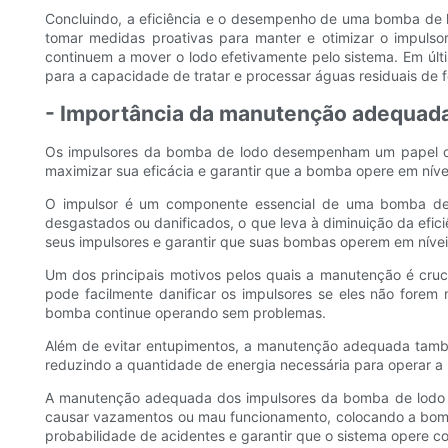
Concluindo, a eficiência e o desempenho de uma bomba de lo
tomar medidas proativas para manter e otimizar o impuls
continuem a mover o lodo efetivamente pelo sistema. Em últ
para a capacidade de tratar e processar águas residuais de f
- Importância da manutenção adequad
Os impulsores da bomba de lodo desempenham um papel cru
maximizar sua eficácia e garantir que a bomba opere em ní
O impulsor é um componente essencial de uma bomba de l
desgastados ou danificados, o que leva à diminuição da ef
seus impulsores e garantir que suas bombas operem em níveis
Um dos principais motivos pelos quais a manutenção é cruc
pode facilmente danificar os impulsores se eles não fore
bomba continue operando sem problemas.
Além de evitar entupimentos, a manutenção adequada també
reduzindo a quantidade de energia necessária para operar a 
A manutenção adequada dos impulsores da bomba de lodo 
causar vazamentos ou mau funcionamento, colocando a bomba
probabilidade de acidentes e garantir que o sistema opere 