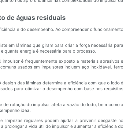
s enquanto nos aprofundamos nas complexidades do impulsor da
o de águas residuais
eficiência e do desempenho. Ao compreender o funcionamento
te em lâminas que giram para criar a força necessária para
 e quanta energia é necessária para o processo.
O impulsor é frequentemente exposto a materiais abrasivos e
 comuns usados em impulsores incluem aço inoxidável, ferro
esign das lâminas determina a eficiência com que o lodo é
usados para otimizar o desempenho com base nos requisitos
ade de rotação do impulsor afeta a vazão do lodo, bem como a
esempenho ideal.
 limpezas regulares podem ajudar a prevenir desgaste no
rolongar a vida útil do impulsor e aumentar a eficiência do