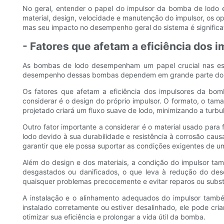
No geral, entender o papel do impulsor da bomba de lodo e
material, design, velocidade e manutenção do impulsor, os
mas seu impacto no desempenho geral do sistema é significat
- Fatores que afetam a eficiência dos 
As bombas de lodo desempenham um papel crucial nas esta
desempenho dessas bombas dependem em grande parte do proj
Os fatores que afetam a eficiência dos impulsores da bo
considerar é o design do próprio impulsor. O formato, o ta
projetado criará um fluxo suave de lodo, minimizando a turbu
Outro fator importante a considerar é o material usado par
lodo devido à sua durabilidade e resistência à corrosão caus
garantir que ele possa suportar as condições exigentes de u
Além do design e dos materiais, a condição do impulsor t
desgastados ou danificados, o que leva à redução do de
quaisquer problemas precocemente e evitar reparos ou substi
A instalação e o alinhamento adequados do impulsor també
instalado corretamente ou estiver desalinhado, ele pode cri
otimizar sua eficiência e prolongar a vida útil da bomba.