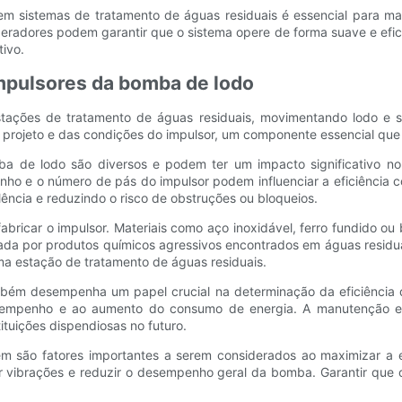
m sistemas de tratamento de águas residuais é essencial para ma
 operadores podem garantir que o sistema opere de forma suave e e
ivo.
impulsores da bomba de lodo
ções de tratamento de águas residuais, movimentando lodo e sedi
eto e das condições do impulsor, um componente essencial que aju
mba de lodo são diversos e podem ter um impacto significativo n
manho e o número de pás do impulsor podem influenciar a eficiência
lência e reduzindo o risco de obstruções ou bloqueios.
a fabricar o impulsor. Materiais como aço inoxidável, ferro fundid
ada por produtos químicos agressivos encontrados em águas residuai
ma estação de tratamento de águas residuais.
ambém desempenha um papel crucial na determinação da eficiência
sempenho e ao aumento do consumo de energia. A manutenção e in
tuições dispendiosas no futuro.
m são fatores importantes a serem considerados ao maximizar a e
ar vibrações e reduzir o desempenho geral da bomba. Garantir que o