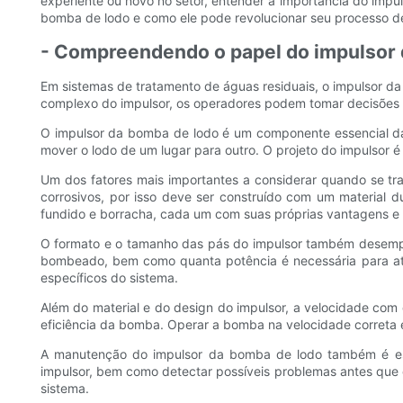
experiente ou novo no setor, entender a importância do impu
bomba de lodo e como ele pode revolucionar seu processo
- Compreendendo o papel do impulsor 
Em sistemas de tratamento de águas residuais, o impulsor 
complexo do impulsor, os operadores podem tomar decisões 
O impulsor da bomba de lodo é um componente essencial da 
mover o lodo de um lugar para outro. O projeto do impulsor 
Um dos fatores mais importantes a considerar quando se tra
corrosivos, por isso deve ser construído com um material 
fundido e borracha, cada um com suas próprias vantagens e 
O formato e o tamanho das pás do impulsor também desempe
bombeado, bem como quanta potência é necessária para ati
específicos do sistema.
Além do material e do design do impulsor, a velocidade com 
eficiência da bomba. Operar a bomba na velocidade correta é
A manutenção do impulsor da bomba de lodo também é ess
impulsor, bem como detectar possíveis problemas antes que 
sistema.