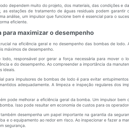
do dependem muito do projeto, dos materiais, das condições e da i
or, as estações de tratamento de águas residuais podem garanti
ima análise, um impulsor que funcione bem é essencial para o suce
orma eficiente.
a para maximizar o desempenho
cial na eficiência geral e no desempenho das bombas de lodo. 
veis máximos de desempenho.
odo, responsável por gerar a força necessária para mover o lo
iciência e do desempenho. Ao compreender a importância da manuten
 ideais.
ial para impulsores de bombas de lodo é para evitar entupimentos
m mantidos adequadamente. A limpeza e inspeção regulares dos imp
m pode melhorar a eficiência geral da bomba. Um impulsor bem c
bomba. Isso pode resultar em economia de custos para os operadores
também desempenha um papel importante na garantia da seguranç
 e o equipamento ao redor em risco. Ao inspecionar e fazer a man
com segurança.