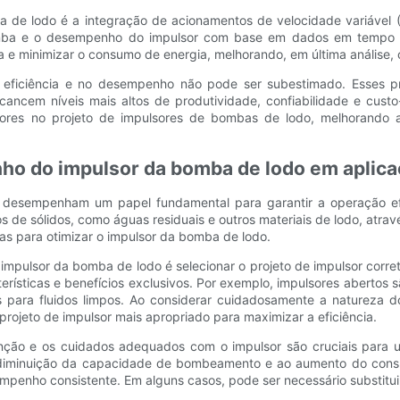
a de lodo é a integração de acionamentos de velocidade variável (V
ba e o desempenho do impulsor com base em dados em tempo rea
 e minimizar o consumo de energia, melhorando, em última análise,
 eficiência e no desempenho não pode ser subestimado. Esses pr
ancem níveis mais altos de produtividade, confiabilidade e cust
ores no projeto de impulsores de bombas de lodo, melhorando 
nho do impulsor da bomba de lodo em aplica
o desempenham um papel fundamental para garantir a operação ef
 de sólidos, como águas residuais e outros materiais de lodo, atr
ias para otimizar o impulsor da bomba de lodo.
pulsor da bomba de lodo é selecionar o projeto de impulsor correto 
erísticas e benefícios exclusivos. Por exemplo, impulsores aberto
s para fluidos limpos. Ao considerar cuidadosamente a natureza
ojeto de impulsor mais apropriado para maximizar a eficiência.
tenção e os cuidados adequados com o impulsor são cruciais par
à diminuição da capacidade de bombeamento e ao aumento do consu
mpenho consistente. Em alguns casos, pode ser necessário substitui