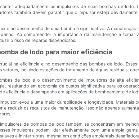
anter adequadamente os impulsores de suas bombas de lodo. Li
adores também devem garantir que o impulsor esteja devidamente 
ncia e no desempenho de uma bomba é significativo. A manutenção a
penho. Ao compreender a importância da manutenção e tomar as 
uzir o risco de reparos dispendiosos.
bomba de lodo para maior eficiência
cial na eficiência e no desempenho das bombas de lodo. Esses pr
etores, incluindo estações de tratamento de águas residuais, opera
mbas de lodo é o desenvolvimento de impulsores de alta eficiên
ia, resultando em economia de custos significativa para os operad
tos de eficiência e desempenho em aplicações de bombeamento de lod
impulsor levou a uma maior durabilidade e longevidade. Materiais c
or e reduzir os requisitos de manutenção. Isso não apenas aument
dores.
 de impulsores de bombas de lodo também se concentram em melhor
esses impulsores podem lidar efetivamente com uma ampla gama de
suaves e ininterruptas, mesmo em condições ambientais desafiadora