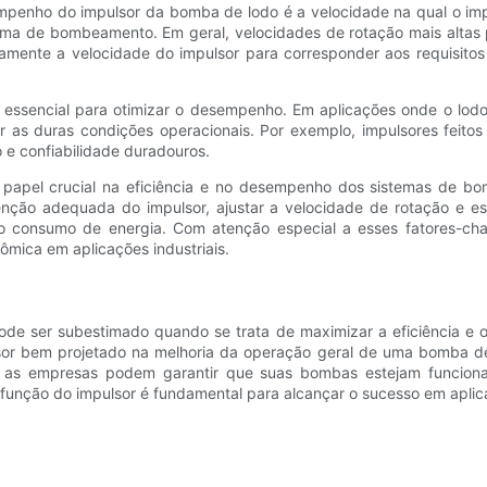
empenho do impulsor da bomba de lodo é a velocidade na qual o imp
istema de bombeamento. Em geral, velocidades de rotação mais alt
ente a velocidade do impulsor para corresponder aos requisitos 
 essencial para otimizar o desempenho. Em aplicações onde o lodo
r as duras condições operacionais. Por exemplo, impulsores feito
 e confiabilidade duradouros.
pel crucial na eficiência e no desempenho dos sistemas de bomba
tenção adequada do impulsor, ajustar a velocidade de rotação e es
o consumo de energia. Com atenção especial a esses fatores-c
mica em aplicações industriais.
ode ser subestimado quando se trata de maximizar a eficiência e 
r bem projetado na melhoria da operação geral de uma bomba de l
o, as empresas podem garantir que suas bombas estejam funcion
r a função do impulsor é fundamental para alcançar o sucesso em apl