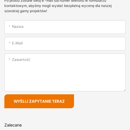
Po prostu zostaw swój e -mail lub numer telefonu w formularzu
kontaktowym, abyśmy mogli wysłać bezpłatną wycenę dla naszej
szerokiej gamy projektów!
Nazwa
E-Mail
Zawartość
WYŚLIJ ZAPYTANIE TERAZ
Zalecane