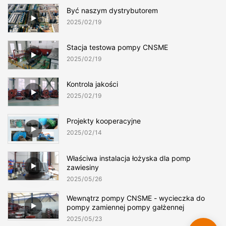
Być naszym dystrybutorem
2025
02
19
Stacja testowa pompy CNSME
2025
02
19
Kontrola jakości
2025
02
19
Projekty kooperacyjne
2025
02
14
Właściwa instalacja łożyska dla pomp
zawiesiny
2025
05
26
Wewnątrz pompy CNSME - wycieczka do
pompy zamiennej pompy gałżennej
2025
05
23