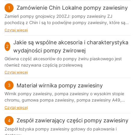
Zamówienie Chin Lokalne pompy zawiesiny
1
Zamień pompy gnojowicy 200ZJ: pompy zawiesiny ZJ
pochodzą z Chin i są to podwójne pompy zawiesiny, które są
szeroko stosowane w wydobywaniu, elektrowniach i roślinach
Czytaj więcej
do mycia węgla
Jakie są wspólne akcesoria i charakterystyka
2
wydajności pompy żwirowej
Główna część akcesoriów do pompy żwiru piaskowego jest
również nazywana częścią przelewową
Czytaj więcej
Materiał wirnika pompy zawiesiny
3
Wirnik pompy zawiesiny, pompa zawiesiny o wysokim stopie
chromu, gumowa pompa zawiesiny, pompa zawiesiny A49,
pompa zawiesiny A05
Czytaj więcej
Zespół zawierający części pompy zawiesiny
4
Zespół łożyska pompy zawiesiny gotowy do pakowania i