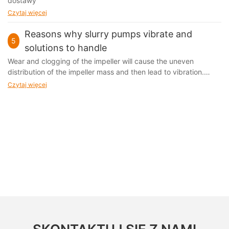
dostawy
Czytaj więcej
Reasons why slurry pumps vibrate and
5
solutions to handle
Wear and clogging of the impeller will cause the uneven
distribution of the impeller mass and then lead to vibration.
Impellers should be checked and maintained at a regular time
Czytaj więcej
basis.