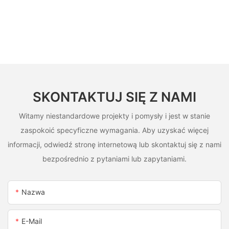
chromie, rodzaju wysoce ścierania i erozji białego żelaza,
podobnego do ASTM A532. Nie ma alternatywnych
elastomerów
SKONTAKTUJ SIĘ Z NAMI
Witamy niestandardowe projekty i pomysły i jest w stanie
zaspokoić specyficzne wymagania. Aby uzyskać więcej
informacji, odwiedź stronę internetową lub skontaktuj się z nami
bezpośrednio z pytaniami lub zapytaniami.
Nazwa
E-Mail