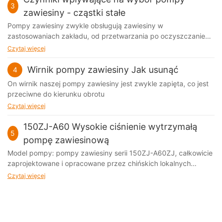
3
zawiesiny - cząstki stałe
Pompy zawiesiny zwykle obsługują zawiesiny w
zastosowaniach zakładu, od przetwarzania po oczyszczanie
ścieków. Obsługa tej mieszanki stałej cieczy jest trudna
Czytaj więcej
Wirnik pompy zawiesiny Jak usunąć
4
On wirnik naszej pompy zawiesiny jest zwykle zapięta, co jest
przeciwne do kierunku obrotu
Czytaj więcej
150ZJ-A60 Wysokie ciśnienie wytrzymałą
5
pompę zawiesinową
Model pompy: pompy zawiesiny serii 150ZJ-A60ZJ, całkowicie
zaprojektowane i opracowane przez chińskich lokalnych
inżynierów, są pompami zawiesiny o wysokiej zawartości
Czytaj więcej
głównej głównie do prasy filtracyjnej, mycia węgla, elektrowni
itp. 150ZJ to 6-calowa pompa zawiesiny o rozdzielczości, z
impellerami wahającymi się od 420 mm do 710 mm.’Mokrej
części zamienne są wykonane tylko ze stopu o wysokim