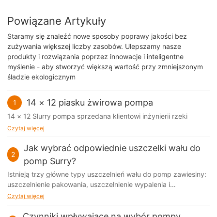
Powiązane Artykuły
Staramy się znaleźć nowe sposoby poprawy jakości bez
zużywania większej liczby zasobów. Ulepszamy nasze
produkty i rozwiązania poprzez innowacje i inteligentne
myślenie - aby stworzyć większą wartość przy zmniejszonym
śladzie ekologicznym
14 × 12 piasku żwirowa pompa
1
14 × 12 Slurry pompa sprzedana klientowi inżynierii rzeki
Czytaj więcej
Jak wybrać odpowiednie uszczelki wału do
2
pomp Surry?
Istnieją trzy główne typy uszczelnień wału do pomp zawiesiny:
uszczelnienie pakowania, uszczelnienie wypalenia i
uszczelnienie mechaniczne
Czytaj więcej
Czynniki wpływające na wybór pompy