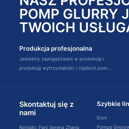
NASZ PROFESJ
POMP GLURRY 
TWOICH USŁUG
Produkcja profesjonalna
Jesteśmy zaangażowani w produkcję i
produkcję wytrzymałości i ciężkich pomp
zawiesinowych i części zamiennych
Skontaktuj się z
Szybkie lin
nami
Dom
Pompa Gnojow
Kontakt: Pani Serena Zhang