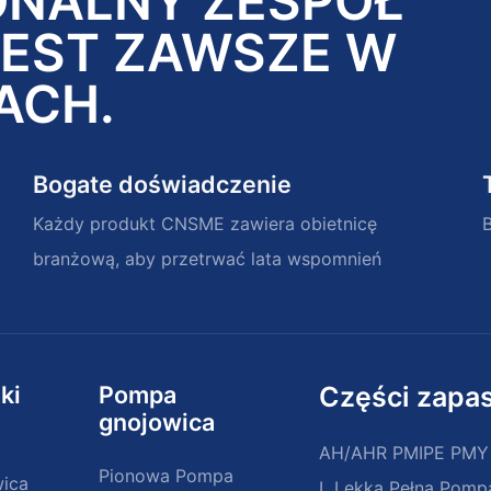
ONALNY ZESPÓŁ
JEST ZAWSZE W
ACH.
Bogate doświadczenie
Każdy produkt CNSME zawiera obietnicę
branżową, aby przetrwać lata wspomnień
ki
Pompa
Części zapa
gnojowica
AH/AHR PMIPE PM
Pionowa Pompa
ica
L Lekka Pełna Pomp