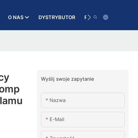
O NAS
DYSTRYBUTOR
RATUNEK
KONT
cy
Wyślij swoje zapytanie
pomp
zlamu
Nazwa
E-Mail