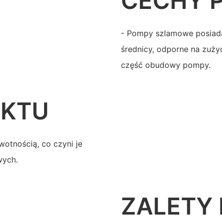
CECHY 
- Pompy szlamowe posiada
średnicy, odporne na zuży
część obudowy pompy.
UKTU
wotnością, co czyni je
wych.
ZALETY