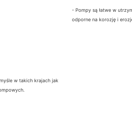
- Pompy są łatwe w utrzym
odporne na korozję i erozj
śle w takich krajach jak
pompowych.