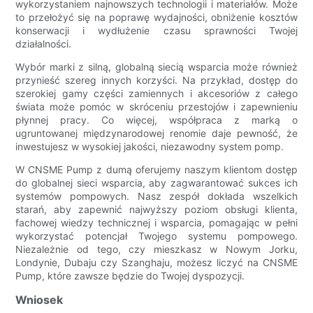
wykorzystaniem najnowszych technologii i materiałów. Może
to przełożyć się na poprawę wydajności, obniżenie kosztów
konserwacji i wydłużenie czasu sprawności Twojej
działalności.
Wybór marki z silną, globalną siecią wsparcia może również
przynieść szereg innych korzyści. Na przykład, dostęp do
szerokiej gamy części zamiennych i akcesoriów z całego
świata może pomóc w skróceniu przestojów i zapewnieniu
płynnej pracy. Co więcej, współpraca z marką o
ugruntowanej międzynarodowej renomie daje pewność, że
inwestujesz w wysokiej jakości, niezawodny system pomp.
W CNSME Pump z dumą oferujemy naszym klientom dostęp
do globalnej sieci wsparcia, aby zagwarantować sukces ich
systemów pompowych. Nasz zespół dokłada wszelkich
starań, aby zapewnić najwyższy poziom obsługi klienta,
fachowej wiedzy technicznej i wsparcia, pomagając w pełni
wykorzystać potencjał Twojego systemu pompowego.
Niezależnie od tego, czy mieszkasz w Nowym Jorku,
Londynie, Dubaju czy Szanghaju, możesz liczyć na CNSME
Pump, które zawsze będzie do Twojej dyspozycji.
Wniosek