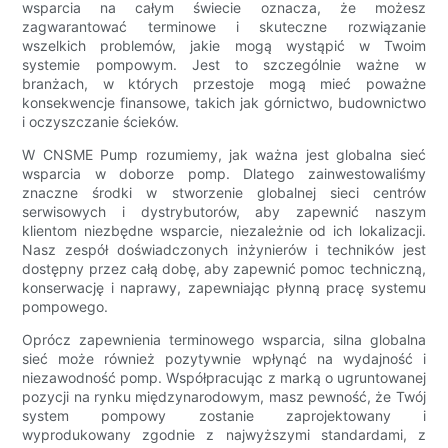
wsparcia na całym świecie oznacza, że ​​możesz
zagwarantować terminowe i skuteczne rozwiązanie
wszelkich problemów, jakie mogą wystąpić w Twoim
systemie pompowym. Jest to szczególnie ważne w
branżach, w których przestoje mogą mieć poważne
konsekwencje finansowe, takich jak górnictwo, budownictwo
i oczyszczanie ścieków.
W CNSME Pump rozumiemy, jak ważna jest globalna sieć
wsparcia w doborze pomp. Dlatego zainwestowaliśmy
znaczne środki w stworzenie globalnej sieci centrów
serwisowych i dystrybutorów, aby zapewnić naszym
klientom niezbędne wsparcie, niezależnie od ich lokalizacji.
Nasz zespół doświadczonych inżynierów i techników jest
dostępny przez całą dobę, aby zapewnić pomoc techniczną,
konserwację i naprawy, zapewniając płynną pracę systemu
pompowego.
Oprócz zapewnienia terminowego wsparcia, silna globalna
sieć może również pozytywnie wpłynąć na wydajność i
niezawodność pomp. Współpracując z marką o ugruntowanej
pozycji na rynku międzynarodowym, masz pewność, że Twój
system pompowy zostanie zaprojektowany i
wyprodukowany zgodnie z najwyższymi standardami, z