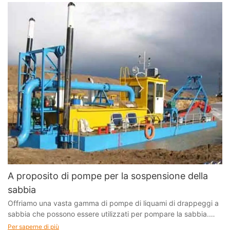
A proposito di pompe per la sospensione della
sabbia
Offriamo una vasta gamma di pompe di liquami di drappeggi a
sabbia che possono essere utilizzati per pompare la sabbia.
Una miscela di sabbia e acqua con solidi fino al 70%
Per saperne di più