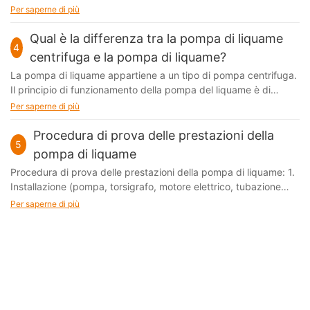
Per saperne di più
Qual è la differenza tra la pompa di liquame
4
centrifuga e la pompa di liquame?
La pompa di liquame appartiene a un tipo di pompa centrifuga.
Il principio di funzionamento della pompa del liquame è di
utilizzare la forza centrifuga che corre lungo la girante per
Per saperne di più
raggiungere il trasporto di liquami
Procedura di prova delle prestazioni della
5
pompa di liquame
Procedura di prova delle prestazioni della pompa di liquame: 1.
Installazione (pompa, torsigrafo, motore elettrico, tubazione
ecc.) 2. Inizia e sfiato (1) Ventatura del trasmettitore di
Per saperne di più
pressione (2) Ventatura della pipeline