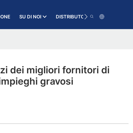
IONE
SU DI NOI
DISTRIBUTORE
RISORSA
i dei migliori fornitori di
impieghi gravosi