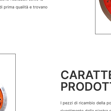
 di prima qualità e trovano
CARATTE
PRODOT
I pezzi di ricambio della p
rivestimento della piastra d