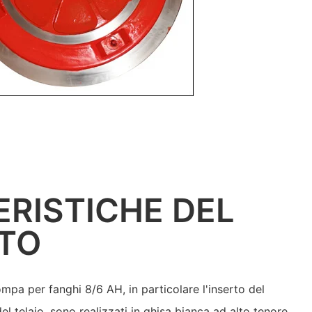
RISTICHE DEL
TO
ompa per fanghi 8/6 AH, in particolare l'inserto del
el telaio, sono realizzati in ghisa bianca ad alto tenore