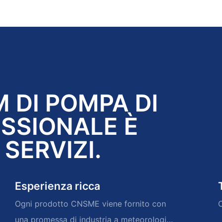
 DI POMPA DI
SSIONALE È
 SERVIZI.
Esperienza ricca
Ogni prodotto CNSME viene fornito con
C
una promessa di industria a meteorologi