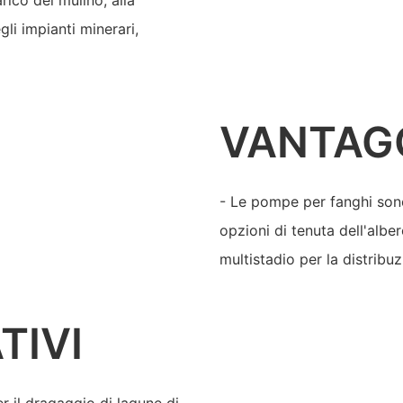
rico del mulino, alla
gli impianti minerari,
VANTAG
- Le pompe per fanghi sono
opzioni di tenuta dell'alber
multistadio per la distribu
TIVI
 il dragaggio di lagune di