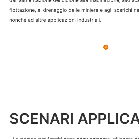
dall'alimentazione del ciclone alla macinazione, allo sca
flottazione, al drenaggio delle miniere e agli scarichi ne
nonché ad altre applicazioni industriali.
SCENARI APPLICA
- Le pompe per fanghi sono comunemente utilizzate per