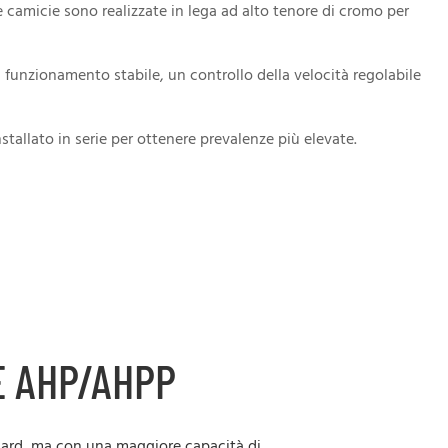
le camicie sono realizzate in lega ad alto tenore di cromo per
 funzionamento stabile, un controllo della velocità regolabile
stallato in serie per ottenere prevalenze più elevate.
E AHP/AHPP
ndard, ma con una maggiore capacità di