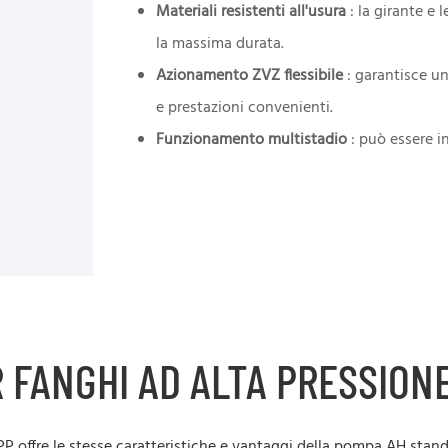
Materiali resistenti all'usura
: la girante e 
la massima durata.
Azionamento ZVZ flessibile
: garantisce un
e prestazioni convenienti.
Funzionamento multistadio
: può essere in
 FANGHI AD ALTA PRESSION
P offre le stesse caratteristiche e vantaggi della pompa AH sta