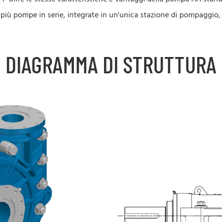
re più pompe in serie, integrate in un'unica stazione di pompaggio
DIAGRAMMA DI STRUTTURA