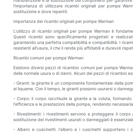
manutenzione e la sostituzione dei componenti per garantire
l'importanza di utilizzare ricambi originali per pompe Wa
sostituzione e dove reperirli.
Importanza dei ricambi originali per pompe Warman
L'utilizzo di ricambi originali per pompe Warman è fondamen
Questi ricambi sono specificamente progettati e realizza
garantendo una perfetta compatibilità e compatibilità. I ​​ricambi
resistenti all'usura, il che li rende più affidabili e durevoli rispe
Ricambi comuni per pompe Warman
Esistono diversi pezzi di ricambio comuni per pompe Warman
della normale usura o di danni. Alcuni dei pezzi di ricambio es
- Giranti: la girante è un componente fondamentale della pom
al liquame. Con il tempo, le giranti possono usurarsi o danneg
- Corpo: il corpo racchiude la girante e la voluta, formando
l'efficienza e le prestazioni della pompa, rendendo necessaria 
- Rivestimenti: i rivestimenti servono a proteggere il corp
sostituzione dei rivestimenti usurati o danneggiati è essenzia
- Albero e cuscinetti: l'albero e i cuscinetti supportano i