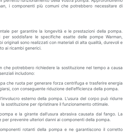
 il perfetto funzionamento della vostra pompa. Approfondiremo
rman, i componenti più comuni che potrebbero necessitare di
tale per garantire la longevità e le prestazioni della pompa.
ti per soddisfare le specifiche esatte delle pompe Warman,
 originali sono realizzati con materiali di alta qualità, durevoli e
tto ai ricambi generici.
 che potrebbero richiedere la sostituzione nel tempo a causa
senziali includono:
pa che ruota per generare forza centrifuga e trasferire energia
giarsi, con conseguente riduzione dell'efficienza della pompa.
 l'involucro esterno della pompa. L'usura del corpo può ridurre
la sostituzione per ripristinare il funzionamento ottimale.
o pompa e la girante dall'usura abrasiva causata dal fango. La
le per prevenire ulteriori danni ai componenti della pompa.
 componenti rotanti della pompa e ne garantiscono il corretto