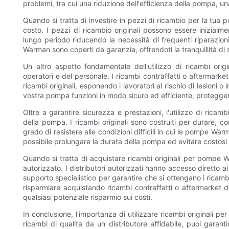
problemi, tra cui una riduzione dell'efficienza della pompa, u
Quando si tratta di investire in pezzi di ricambio per la tua 
costo. I pezzi di ricambio originali possono essere inizialme
lungo periodo riducendo la necessità di frequenti riparazioni 
Warman sono coperti da garanzia, offrendoti la tranquillità di 
Un altro aspetto fondamentale dell'utilizzo di ricambi or
operatori e del personale. I ricambi contraffatti o aftermarke
ricambi originali, esponendo i lavoratori al rischio di lesioni o 
vostra pompa funzioni in modo sicuro ed efficiente, proteggend
Oltre a garantire sicurezza e prestazioni, l'utilizzo di ric
della pompa. I ricambi originali sono costruiti per durare, co
grado di resistere alle condizioni difficili in cui le pompe Wa
possibile prolungare la durata della pompa ed evitare costosi 
Quando si tratta di acquistare ricambi originali per pompe W
autorizzato. I distributori autorizzati hanno accesso diretto a
supporto specialistico per garantire che si ottengano i ricambi
risparmiare acquistando ricambi contraffatti o aftermarket d
qualsiasi potenziale risparmio sui costi.
In conclusione, l'importanza di utilizzare ricambi originali
ricambi di qualità da un distributore affidabile, puoi garant