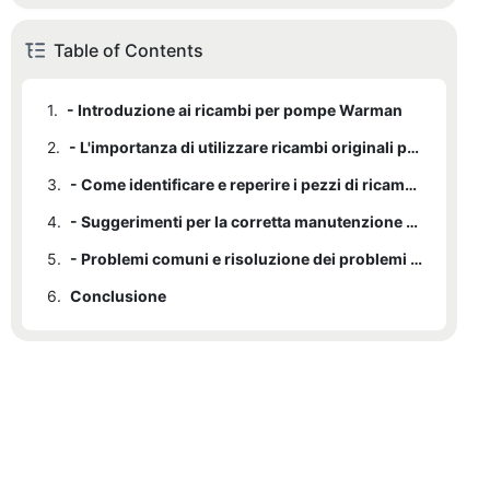
Table of Contents
1.
- Introduzione ai ricambi per pompe Warman
2.
- L'importanza di utilizzare ricambi originali per pompe Warman
3.
- Come identificare e reperire i pezzi di ricambio per pompe Warman
4.
- Suggerimenti per la corretta manutenzione e sostituzione dei pezzi di ricambio della pompa Warman
5.
- Problemi comuni e risoluzione dei problemi per i pezzi di ricambio della pompa Warman
6.
Conclusione