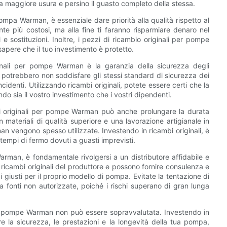
na maggiore usura e persino il guasto completo della stessa.
pompa Warman, è essenziale dare priorità alla qualità rispetto al
nte più costosi, ma alla fine ti faranno risparmiare denaro nel
e sostituzioni. Inoltre, i pezzi di ricambio originali per pompe
sapere che il tuo investimento è protetto.
iginali per pompe Warman è la garanzia della sicurezza degli
t potrebbero non soddisfare gli stessi standard di sicurezza dei
incidenti. Utilizzando ricambi originali, potete essere certi che la
o sia il vostro investimento che i vostri dipendenti.
ambi originali per pompe Warman può anche prolungare la durata
n materiali di qualità superiore e una lavorazione artigianale in
rman vengono spesso utilizzate. Investendo in ricambi originali, è
tempi di fermo dovuti a guasti imprevisti.
arman, è fondamentale rivolgersi a un distributore affidabile e
i ricambi originali del produttore e possono fornire consulenza e
 giusti per il proprio modello di pompa. Evitate la tentazione di
a fonti non autorizzate, poiché i rischi superano di gran lunga
 per pompe Warman non può essere sopravvalutata. Investendo in
ire la sicurezza, le prestazioni e la longevità della tua pompa,