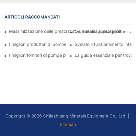
ARTICOLI RACCOMANDATI
Massimizzazione delle prestazioni: un'analisi approfondita della
Quali sono i passaggi di instal
I migliori produttori di pompe per fanghi: aziende leader del set
Svelato il funzionamento intern
I migliori fornitori di pompe per fanghi del settore: una guida c
La guida essenziale per trova
Copyright © 2026 Shijiazhuang Minerals Equipment Co., Ltd |
Sitemap