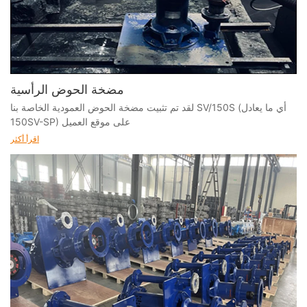
مضخة الحوض الرأسية
لقد تم تثبيت مضخة الحوض العمودية الخاصة بنا SV/150S (أي ما يعادل
150SV-SP) على موقع العميل
اقرأ أكثر