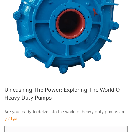
Unleashing The Power: Exploring The World Of
Heavy Duty Pumps
Are you ready to delve into the world of heavy duty pumps and
discover their immense power? From industrial applications to
اقرأ أكثر
municipal projects, these essential devices play a crucial role in
modern society. Join us as we explore the capabilities and