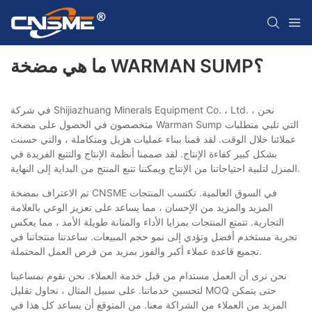
ما هي مضخة WARMAN SUMP؟
في شركة Shijiazhuang Minerals Equipment Co. ، Ltd. ، نحن
متخصصون في الحصول على مضخة Warman Sump التي تلبي متطلبات
عملائنا خلال الوقت. لقد قمنا ببناء عمليات هزيل ومتكاملة ، والتي حسنت
بشكل كبير كفاءة الإنتاج. لقد صممنا أنظمة الإنتاج والتتبع الفريدة في
المنزل لتلبية احتياجاتنا من الإنتاج ويمكننا تتبع المنتج من البداية إلى النهاية.
تم الاعتراف بمضخة CNSME في السوق العالمية. تكتسب المنتجات
المزيد والمزيد من الإحسان ، مما يساعد على تعزيز الوعي بالعلامة
التجارية. تتمتع المنتجات بمزايا الأداء والمتانة طويلة الأمد ، مما يعكس
تجربة مستخدم أفضل وتؤدي إلى نمو حجم المبيعات. ساعدتنا منتجاتنا في
تجميع قاعدة عملاء أكبر والفوز بمزيد من فرص العمل المحتملة.
نحن نرى أن العمل مستدام من قبل خدمة العملاء. نحن نقوم بمساعينا
لتحسين خدماتنا. على سبيل المثال ، نحاول تقليل MOQ حتى يتمكن
المزيد من العملاء من الشراكة معنا. من المتوقع أن يساعد كل هذا في