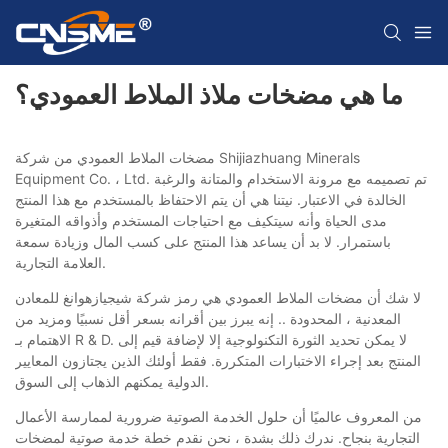
ما هي مضخات ملاذ الملاط العمودي؟
مضخات الملاط العمودي من شركة Shijiazhuang Minerals
Equipment Co. ، Ltd. تم تصميمه مع مرونة الاستخدام والمتانة والرغبة
الخالدة في الاعتبار. نيتنا هي أن يتم الاحتفاظ بالمستخدم مع هذا المنتج
مدى الحياة وأنه سيتكيف مع احتياجات المستخدم وأذواقه المتغيرة
باستمرار. لا بد أن يساعد هذا المنتج على كسب المال وزيادة سمعة
العلامة التجارية.
لا شك أن مضخات الملاط العمودي هي رمز شركة شيجيازهوانغ للمعادن
المعدنية ، المحدودة .. إنه يبرز بين أقرانه بسعر أقل نسبيًا ومزيد من
الاهتمام بـ R & D. لا يمكن تحديد الثورة التكنولوجية إلا لإضافة قيم إلى
المنتج بعد إجراء الاختبارات المتكررة. فقط أولئك الذين يجتازون المعايير
الدولية يمكنهم الذهاب إلى السوق.
من المعروف عالميًا أن حلول الخدمة الصوتية ضرورية لممارسة الأعمال
التجارية بنجاح. ندرك ذلك بشدة ، نحن نقدم خطة خدمة صوتية لمضخات