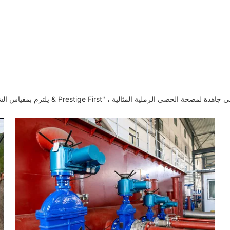
Shijiazhuang Minerals Equ. يلتزم بمقياس الشركات لـ "الجودة & Prestige First" ، ويسعى جاهدة لمضخة الحصى الرملية المثالية