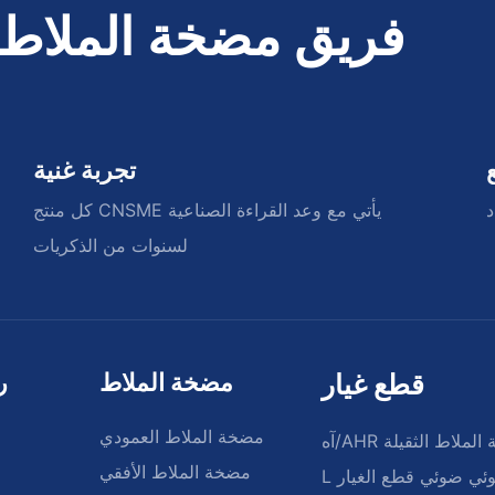
فريق مضخة الملاط ال
c
e
T
i
r
t
E
تجربة غنية
e
d
e
د
كل منتج CNSME يأتي مع وعد القراءة الصناعية
e
لسنوات من الذكريات
r
s
s
p
p
m
A
قطع غيار
مضخة الملاط
ر
u
e
,
مضخة الملاط العمودي
M
خة الملاط الثقيلة
m
مضخة الملاط الأفقي
وئي ضوئي قطع الغيار
t