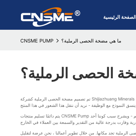
لصفحة الرئيسية
ما هي مضخة الحصى الرملية؟
CNSME PUMP
ة الحصى الرملية؟
تم تصميم مضخة الحصى الرملية كشركة Shijiazhuang Minerals Equipment ، Ltd. حصلت على إلهام من أحدث المعارض التجارية واتجاهات المدرج. يتم الاهتمام بكل التفاصيل الصغيرة في تطوير هذا المنتج ،
يتم دائمًا تسليم منتجات CNSME Pump ذات العلامات التجارية مع نسبة أداء التكلفة التي تتجاوز توقعات العملاء. يوضح اقتراح قيمة العلامة التجارية ما نقوم به للعملاء في جميع أنحاء العالم - ويشرح سبب كوننا أحد