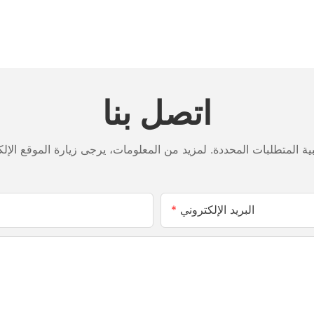
f
r
c
c
e
p
l
e
اتصل بنا
w
I
t
n
I
a
a
البريد الإلكتروني
p
p
e
c
O
,
o