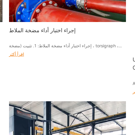
إجراء اختبار أداء مضخة الملاط
إجراء اختبار أداء مضخة الملاط: 1. تثبيت (مضخة ، torsigraph ،
محرك كهربائي ، خط أنابيب ، إلخ) 2. بدء تشغيل وتنفيس (1) تنفيس
اقرأ أكثر
خط الأنابيب (2) تنفيس خط الأنابيب
A
a
ر
a
p
t
f
r
u
d