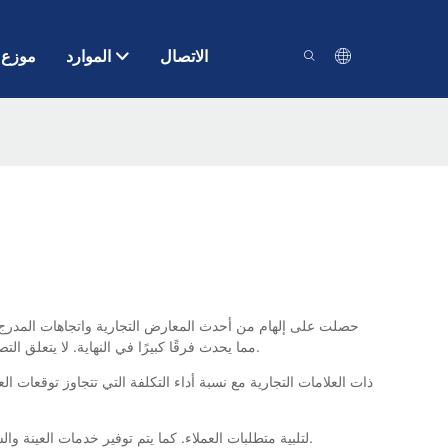
الاتصال
الموارد
موزع
مما يحدث فرقًا كبيرًا في النهاية. لا يتعلق التصميم فقط بكيفية ظهور هذا المنتج ، بل يتعلق أيضًا بما يشعر به ويعمل. يجب أن ينسق النموذج مع الوظيفة - نريد أن ننقل هذا الشعور في هذا المنتج.
نظرًا لأننا نستمر في السوق العالمية ، فإن مضخة الحصى الرملية تجد مكانها. من خلال تطوير أعمالنا ، نحن عرضة لتقليل MOQ في CNSME لتلبية متطلبات العملاء. كما يتم توفير خدمات العينة والشحن.