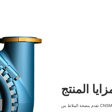
زايا المنتج
تقدم مضخة الملاط من CNSME PUMP مزايا التركيب السهل والتشغيل والأداء الجيد لـ NPSH