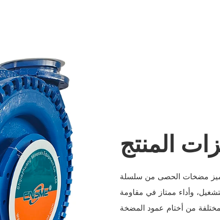
ات المنتج
 مضخات الحصى من سلسلة G/GH بممر رطب واسع، وهي مصنوعة من سبائك النيكل
لتشغيل، وأداء ممتاز في مقاومة