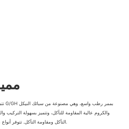
مميز
تتميز
والكروم عالية المقاومة للتآكل، وتتميز بسهولة التركيب وا
التآكل ومقاومة التآكل. تتوفر أنواع مختلفة من أختام عمود المضخة.