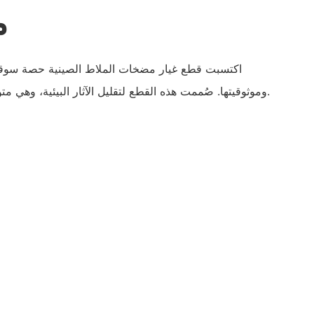
م
اكتسبت قطع غيار مضخات الملاط الصينية حصة سوقية
وموثوقيتها. صُممت هذه القطع لتقليل الآثار البيئية، وهي متوافقة مع التشريعات ذات الصلة.