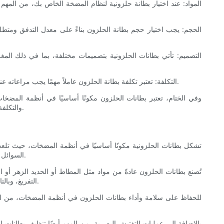
4. التكلفة: تعتبر تكلفة بطانة الحلزون عاملاً مهمًا يجب مراعاته عند اختيار البطانة المناسبة لنظام المضخة الخاص بك. من الضروري تحقيق التوازن بين التكلفة والأداء ومتانة البطانة لضمان النجاح على المدى الطويل.
وفي الختام، تعتبر بطانات الحلزون مكونًا أساسيًا في أنظمة المضخا
والتكلفة، يمكنك اختيار بطانة الحلزون المناسبة لتطبيقك المحدد. تذكر أن بطانة الحلزون الصحيحة سوف تساهم في الأداء العام وطول عمر نظام المضخة لديك.
تشكل بطانات الحلزونية مكونًا أساسيًا في أنظمة المضخات، حيث تلع
السوائل عبر النظام. في هذا الدليل الشامل، سوف نستكشف أهمية بطانات الحلزونية في أنظمة المضخات ونقدم نصائح الصيانة والعناية لضمان الأداء الأمثل لها.
تُصنع بطانات الحلزون عادةً من مواد مثل المطاط أو الحديد الزهر أو ا
التفريغ، وبالتالي زيادة كفاءة المضخة. بدون بطانة حلزونية تعمل بشكل صحيح، قد يواجه نظام المضخة انخفاضًا في الأداء وزيادة في استهلاك الطاقة والفشل المبكر.
للحفاظ على سلامة وأداء بطانات الحلزون في أنظمة المضخات، من الض
بالإضافة إلى عمليات التفتيش البصرية، من المهم أيضًا تنظيف بطانات ا