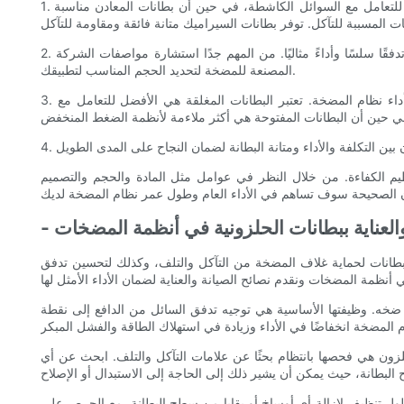
1. المواد: عند اختيار بطانة حلزونية لنظام المضخة الخاص بك، من المهم مراعاة المادة التي تناسب تطبيقك بشكل أفضل. تعتبر بطانات المطاط مثالية للتعامل مع السوائل الكاشطة، في حين أن بطانات المعادن مناسبة
2. الحجم: يجب اختيار حجم بطانة الحلزون بناءً على معدل التدفق ومتطلبات الضغط لنظام المضخة. إن بطانة الحلزون ذات الحجم المناسب ستضمن تدفقًا سلسًا وأداءً مثاليًا. من المهم جدًا استشارة مواصفات الشركة
المصنعة للمضخة لتحديد الحجم المناسب لتطبيقك.
3. التصميم: تأتي بطانات الحلزونية بتصميمات مختلفة، بما في ذلك المغلقة، وشبه المفتوحة، والمفتوحة. سيؤثر تصميم بطانة الحلزون على كفاءة وأداء نظام المضخة. تعتبر البطانات المغلقة هي الأفضل للتعامل مع
ظيم الكفاءة. من خلال النظر في عوامل مثل المادة والحجم والتصميم
 والعناية ببطانات الحلزونية في أنظمة المضخات
بطانات لحماية غلاف المضخة من التآكل والتلف، وكذلك لتحسين تدفق
يتم ضخه. وظيفتها الأساسية هي توجيه تدفق السائل من الدافع إلى نقطة
ون هي فحصها بانتظام بحثًا عن علامات التآكل والتلف. ابحث عن أي
محلول تنظيف لإزالة أي أوساخ أو بقايا من سطح البطانة، مع الحرص على