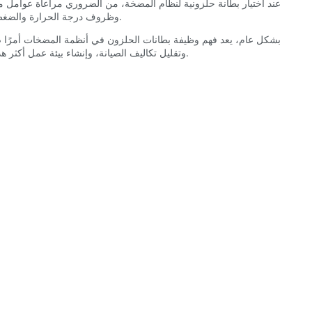
عند اختيار بطانة حلزونية لنظام المضخة، من الضروري مراعاة عوامل مثل
وظروف درجة الحرارة والضغط، والعمر المطلوب لنظام المضخة. بالإضافة إلى ذلك، ينبغي تحسين تصميم بطانة الحلزون بعناية لضمان التدفق الفعال والحد الأدنى من خسائر الطاقة.
بشكل عام، يعد فهم وظيفة بطانات الحلزون في أنظمة المضخات أمرًا ضرو
وتقليل تكاليف الصيانة، وإنشاء بيئة عمل أكثر هدوءًا وكفاءة. قد تكون بطانات الحلزونية عبارة عن مكونات صغيرة في نظام المضخة، ولكن لا ينبغي التقليل من تأثيرها على الكفاءة والأداء العام للنظام.