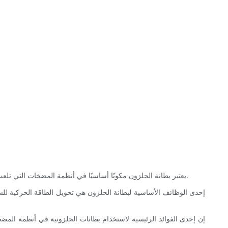
يعتبر بطانة الحلزون مكونًا أساسيًا في أنظمة المضخات التي تلعب دورًا حاسمًا في كفاءة وأداء المضخة. في هذا الدليل الشامل، سوف نستكشف أهمية بطانات الحلزون، ونناقش فوائد استخدامها في أنظمة المضخات.
إحدى الوظائف الأساسية لبطانة الحلزون هي تحويل الطاقة الحركية للس
إن إحدى الفوائد الرئيسية لاستخدام بطانات الحلزونية في أنظمة الم