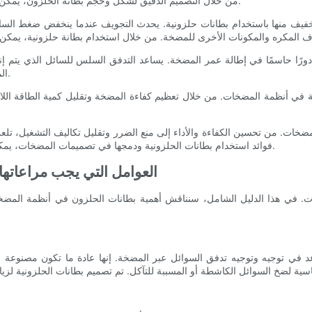
من خلال التصميم الدقيق لشكل وحجم بطانة الحلزون، يمكن للمصنعين تقليل الاضطرابات وضمان تدفق سلس للسائل عبر المضخة.
يف منها باستخدام بطانات حلزونية. يحدث التجويف عندما ينخفض ضغط السائ
 دورًا حاسمًا في إطالة عمر المضخة. يساعد التدفق السلس للسائل الذي يتم 
المضخة، مما يضمن بقاء المضخة في حالة عمل مثالية لفترة زمنية ممتدة.
قة في أنظمة المضخات. من خلال تعظيم كفاءة المضخة وتقليل كمية الطاقة اللا
لمضخات. من تحسين الكفاءة والأداء إلى منع الضرر وتقليل تكاليف التشغيل، ت
فوائد استخدام بطانات الحلزونية ودمجها في تصميمات المضخات، يمكن للمصنعين ضمان تشغيل أنظمتهم بأقصى قدر من الكفاءة والموثوقية.
- العوامل التي يجب مراعاته
ت. في هذا الدليل الشامل، سنناقش أهمية بطانات الحلزون في أنظمة المضخا
عد في توجيه وتوجيه تدفق السوائل عبر المضخة. إنها عادة ما تكون مصنوعة