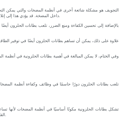
التجويف هو مشكلة شائعة أخرى في أنظمة المضخات والتي يمكن التخف
داخل المضخة. قد يؤدي هذا إلى إتلاف المكره والمكونات الأخرى للمضخة. من خلال استخدام بطانة حلزونية، يمكن التحكم في ضغط السائل بعناية، مما يقلل من احتمالية حدوث التجويف.
بالإضافة إلى تحسين الكفاءة ومنع الضرر، تلعب بطانات الحلزون أيضًا
علاوة على ذلك، يمكن أن تساهم بطانات الحلزون أيضًا في توفير الطا
وفي الختام، لا يمكن المبالغة في أهمية بطانات الحلزونية في أنظمة ا
تلعب بطانات الحلزون دورًا حاسمًا في وظائف وكفاءة أنظمة المضخا
تشكل بطانات الحلزونية مكونًا أساسيًا في أنظمة المضخات لأنها تسا
القاسية لضخ السوائل الكاشطة أو المسببة للتآكل. تم تصميم بطانات الحلزونية لزيادة كفاءة المضخة عن طريق تقليل الاضطرابات وتعظيم معدلات التدفق.