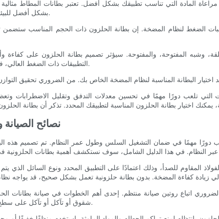
بشكل أفضل للبيئات المسببة للتآكل. توفر بطانات السيراميك متانة فائقة ومقاومة للتآكل.
التطبيقات ذات الضغط العالي، في حين أن البطانات المفتوحة هي أكثر ملاءمة لأنظمة الضغط المنخفض.
ت التي تلعب دورًا مهمًا في تحسين معدلات التدفق وتقليل الاضطرابات وتع
- نصائح الصيانة
ب دورًا مهمًا في ضمان التشغيل السلس وطول عمر النظام. تم تصميم هذه ال
لفولاذ المقاوم للصدأ، وذلك اعتمادًا على التطبيق المحدد ونوع السائل الذي 
روري اتباع روتين صيانة منتظم. إحدى أهم الخطوات في صيانة بطانات الحلز
شقوق أو تآكل أو تآكل على سطح البطانة، حيث يمكن أن يشير ذلك إلى الحاجة إلى الاستبدال أو الإصلاح.
لحلزون بانتظام لمنع تراكم الحطام والمواد الملوثة. استخدم منظفًا خفيفًا أو 