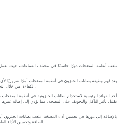
تلعب أنظمة المضخات دورًا حاسمًا في مختلف الصناعات، حيث تعمل على
يعد فهم وظيفة بطانات الحلزون في أنظمة المضخات أمرًا ضروريًا لأ
الكفاءة. من خلال التحكم بعناية في تدفق السائل، تساعد بطانات الحلزونية على زيادة الضغط وتقليل الاضطرابات داخل المضخة، مما يؤدي إلى تحسين الأداء وكفاءة الطاقة.
أحد الفوائد الرئيسية لاستخدام بطانات الحلزونية في أنظمة المضخات
تقليل تأثير التآكل والتجويف على المضخة، مما يؤدي إلى إطالة عمرها 
بالإضافة إلى دورها في تحسين أداء المضخة، تلعب بطانات الحلزون أيض
الطاقة وتحسين الأداء العام للمضخة. من خلال تشكيل بطانة الحلزون بعناية، يمكن للمهندسين إنشاء مسار تدفق سلس وفعال للسائل، مما يضمن تشغيل المضخة بأقصى طاقتها.