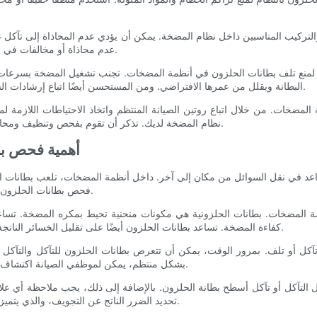
تركيب المناسبين داخل نظام المضخة. يمكن أن يؤدي عدم المحاذاة إلى تآكل غير 
عدم محاذاة أو مخالفات في بطانة الحلزون، فمن المهم معالجتها على الفور لتجنب المزيد من الضرر.
اللازمة لمنع تلف بطانات الحلزون في أنظمة المضخات. تجنب تشغيل المضخة 
البطانة ويقلل من عمرها الافتراضي. ومن المستحسن أيضًا اتباع إرشادات الشركة المصنعة للتشغيل والصيانة لضمان الأداء المستمر لبطانة الحلزون.
 المضخات. من خلال اتباع روتين الصيانة المنتظم واتخاذ الاحتياطات اللازمة ل
نظام المضخة لديك. تذكر أن تقوم بفحص وتنظيف ومحاذاة البطانات بانتظام للحفاظ على تشغيل نظام المضخة بسلاسة وكفاءة.
- أهمية فحص 
د في نقل السوائل من مكان إلى آخر. داخل أنظمة المضخات، تلعب بطانات الحل
فحص بطانات الحلزون بشكل منتظم أمرًا حيويًا للحفاظ على أداء وطول عمر أنظمة المضخات.
ة المضخات. بطانات الحلزونية هي مكونات منحنية تحيط بمكره المضخة. تساعد
كفاءة المضخة. تساعد بطانات الحلزون أيضًا على تقليل الخسائر الناتجة عن الاضطرابات والاحتكاك، مما يؤدي إلى تحسين الأداء العام للمضخة.
 تآكل أو تلف. بمرور الوقت، يمكن أن تتعرض بطانات الحلزون للتآكل والتآكل
بشكل منتظم، يمكن لموظفي الصيانة اكتشاف أي مشاكل في وقت مبكر واتخاذ التدابير الوقائية لمعالجتها قبل تفاقمها.
التآكل أو تآكل أسطح بطانة الحلزون. بالإضافة إلى ذلك، يجب ملاحظة أي علامات
تحديد الضرر الناتج عن التجويف، والذي يتميز بتكوين فقاعات وحفر على سطح بطانة الحلزون، أثناء عمليات التفتيش.