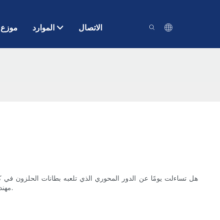
الاتصال
الموارد
موزع
هل تساءلت يومًا عن الدور المحوري الذي تلعبه بطانات الحلزون في
مهندسًا متمرسًا أو قارئًا فضوليًا، ستوفر لك هذه المقالة رؤى قيمة حول تحسين أداء المضخة. دعونا نستكشف الدور الحاسم الذي تلعبه بطانات الحلزون معًا.