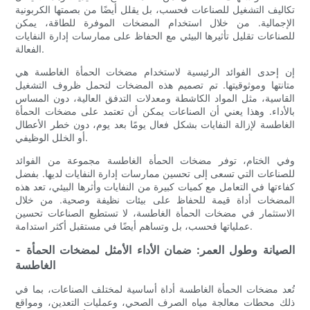
تكاليف التشغيل للصناعات فحسب، بل يقلل أيضًا من بصمتها الكربونية
الإجمالية. من خلال استخدام المضخات الموفرة للطاقة، يمكن
للصناعات تقليل تأثيرها البيئي مع الحفاظ على ممارسات إدارة النفايات
الفعالة.
إن إحدى الفوائد الرئيسية لاستخدام مضخات الحمأة الغاطسة هي
متانتها وموثوقيتها. تم تصميم هذه المضخات لتحمل ظروف التشغيل
القاسية، مثل المواد الكاشطة ومعدلات التدفق العالية، دون المساس
بالأداء. وهذا يعني أن الصناعات يمكن أن تعتمد على مضخات الحمأة
الغاطسة لإزالة النفايات بشكل فعال يومًا بعد يوم، دون خطر الأعطال
أو الخلل الوظيفي.
وفي الختام، توفر مضخات الحمأة الغاطسة مجموعة من الفوائد
للصناعات التي تسعى إلى تحسين ممارسات إدارة النفايات لديها. بفضل
كفاءتها في التعامل مع كميات كبيرة من النفايات وأثرها البيئي، تعد هذه
المضخات أداة قيمة للحفاظ على بيئات نظيفة وصحية. من خلال
الاستثمار في مضخات الحمأة الغاطسة، لا تستطيع الصناعات تحسين
عملياتها فحسب، بل وتساهم أيضًا في مستقبل أكثر استدامة.
- الصيانة وطول العمر: ضمان الأداء الأمثل لمضخات الحمأة
الغاطسة
تُعد مضخات الحمأة الغاطسة أداة أساسية لمختلف الصناعات، بما في
ذلك محطات معالجة مياه الصرف الصحي، وعمليات التعدين، ومواقع