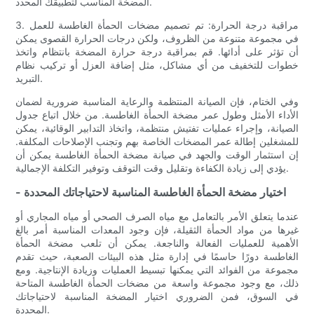
المضخة المناسب لتطبيقك المحدد.
3. مراقبة درجة الحرارة: تم تصميم مضخات الحمأة الغاطسة للعمل
في مجموعة متنوعة من الظروف، ولكن درجات الحرارة القصوى يمكن
أن تؤثر على أدائها. قم بمراقبة درجة حرارة المضخة بانتظام واتخذ
خطوات للتخفيف من أي مشاكل، مثل إضافة العزل أو تركيب نظام
التبريد.
وفي الختام، فإن الصيانة المنتظمة والرعاية المناسبة ضرورية لضمان
الأداء الأمثل وطول عمر مضخة الحمأة الغاطسة. من خلال اتباع جدول
الصيانة، وإجراء عمليات تفتيش منتظمة، واتخاذ التدابير الوقائية، يمكن
للمشغلين إطالة عمر المضخات الخاصة بهم وتجنب الإصلاحات المكلفة.
إن استثمار الوقت والجهد في صيانة مضخة الحمأة الغاطسة يمكن أن
يؤدي إلى زيادة الكفاءة وتقليل وقت التوقف وتوفير التكلفة الإجمالية.
- اختيار مضخة الحمأة الغاطسة المناسبة لاحتياجاتك المحددة
عندما يتعلق الأمر بالتعامل مع مياه الصرف الصحي أو مياه المجاري أو
غيرها من مواد الحمأة الثقيلة، فإن وجود المعدات المناسبة أمر بالغ
الأهمية للعمليات الفعالة والناجعة. يمكن أن تلعب مضخة الحمأة
الغاطسة دورًا حاسمًا في إدارة مثل هذه البيئات الصعبة، حيث تقدم
مجموعة من الفوائد التي يمكنها تبسيط العمليات وزيادة الإنتاجية. ومع
ذلك، مع وجود مجموعة واسعة من مضخات الحمأة الغاطسة المتاحة
في السوق، فمن الضروري اختيار المضخة المناسبة لاحتياجاتك
المحددة.