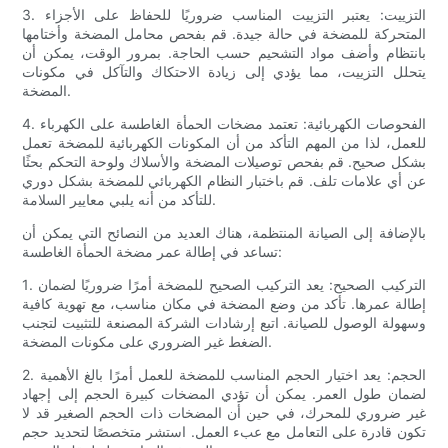
3. التزييت: يعتبر التزييت المناسب ضروريًا للحفاظ على الأجزاء
المتحركة للمضخة في حالة جيدة. قم بفحص محامل المضخة وأختامها
بانتظام وأضف مواد التشحيم حسب الحاجة. بمرور الوقت، يمكن أن
يتحلل التزييت، مما يؤدي إلى زيادة الاحتكاك والتآكل في مكونات
المضخة.
4. الفحوصات الكهربائية: تعتمد مضخات الحمأة الغاطسة على الكهرباء
للعمل، لذا من المهم التأكد من أن المكونات الكهربائية للمضخة تعمل
بشكل صحيح. قم بفحص توصيلات المضخة والأسلاك ولوحة التحكم بحثًا
عن أي علامات تلف. قم باختبار النظام الكهربائي للمضخة بشكل دوري
للتأكد من أنه يلبي معايير السلامة.
بالإضافة إلى الصيانة المنتظمة، هناك العديد من النصائح التي يمكن أن
تساعد في إطالة عمر مضخة الحمأة الغاطسة:
1. التركيب الصحيح: يعد التركيب الصحيح للمضخة أمرًا ضروريًا لضمان
إطالة عمرها. تأكد من وضع المضخة في مكان مناسب، مع تهوية كافية
وسهولة الوصول للصيانة. اتبع إرشادات الشركة المصنعة للتثبيت لتجنب
الضغط غير الضروري على مكونات المضخة.
2. الحجم: يعد اختيار الحجم المناسب للمضخة للعمل أمرًا بالغ الأهمية
لضمان طول العمر. يمكن أن تؤدي المضخات كبيرة الحجم إلى إجهاد
غير ضروري للمحرك، في حين أن المضخات ذات الحجم الصغير قد لا
تكون قادرة على التعامل مع عبء العمل. استشر متخصصًا لتحديد حجم