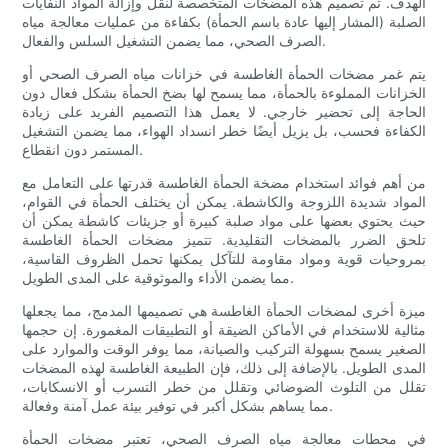
الهدف. تم تصميم هذه المضخات المتخصصة لنقل وإزالة المواد النفايات
الصلبة (المشار إليها عادة باسم الحمأة) بكفاءة من عمليات معالجة مياه
الصرف الصحي، مما يضمن التشغيل السلس والفعال.
يتم غمر مضخات الحمأة الغاطسة في خزانات مياه الصرف الصحي أو
الخزانات المملوءة بالحمأة، مما يسمح لها بضخ الحمأة بشكل فعال دون
الحاجة إلى تحضير خارجي. لا يعمل هذا التصميم الفريد على زيادة
الكفاءة فحسب، بل يزيل أيضًا خطر انسداد الهواء، مما يضمن التشغيل
المستمر دون انقطاع.
من أهم فوائد استخدام مضخة الحمأة الغاطسة قدرتها على التعامل مع
المواد شديدة اللزوجة والكاشطة. يمكن أن يختلف الحمأة في القوام،
حيث يحتوي بعضها على مواد صلبة كبيرة أو جزيئات كاشطة يمكن أن
تلحق الضرر بالمضخات التقليدية. تتميز مضخات الحمأة الغاطسة
بمروحيات قوية ومواد مقاومة للتآكل يمكنها تحمل الظروف القاسية،
مما يضمن الأداء والموثوقية على المدى الطويل.
ميزة أخرى لمضخات الحمأة الغاطسة هي تصميمها المدمج، مما يجعلها
مثالية للاستخدام في الأماكن الضيقة أو التطبيقات المغمورة. إن حجمها
الصغير يسمح بسهولة التركيب والصيانة، مما يوفر الوقت والموارد على
المدى الطويل. بالإضافة إلى ذلك، فإن الطبيعة الغاطسة لهذه المضخات
تقلل من التلوث الضوضائي وتقلل من خطر التسرب أو الانسكابات،
مما يساهم بشكل أكبر في توفير بيئة عمل آمنة وفعالة.
في محطات معالجة مياه الصرف الصحي، تعتبر مضخات الحمأة