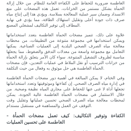
الغاطسة ضرورية للحفاظ على الكفاءة العامة للنظام. من خلال إزالة
الحمأة بشكل مستمر من الخزانات، تعمل هذه المضخات على منع
الانسداد وضمان سير عملية المعالجة بسلاسة. ويؤدي هذا إلى إنتاج مياه
صرف ذات جودة أعلى وتقليل استهلاك الطاقة، مما يؤدي في نهاية
المطاف إلى توفير التكاليف لمشغلي المصنع.
علاوة على ذلك، تتميز مضخات الحمأة الغاطسة بتعدد استخداماتها
ويمكن استخدامها في مجموعة متنوعة من التطبيقات، من محطات
معالجة مياه الصرف الصحي البلدية إلى العمليات الصناعية. يمكنها
التعامل مع مجموعة واسعة من معدلات التدفق والضغوط، مما يجعلها
مناسبة لظروف التشغيل المتنوعة. سواء كان الأمر يتعلق بإزالة الحمأة
من خزانات الترسيب أو نقل الملاط في عمليات التعدين، فإن مضخات
الحمأة الغاطسة هي حل موثوق به وفعال من حيث التكلفة.
وفي الختام، لا يمكن المبالغة في أهمية دور مضخات الحمأة الغاطسة
في إدارة مياه الصرف الصحي. إن كفاءتها وموثوقيتها وتعدد استخداماتها
تجعلها أداة لا غنى عنها للحفاظ على مجاري المياه نظيفة وصحية. من
خلال الاستثمار في مضخات الحمأة الغاطسة عالية الجودة، يمكن
لمحطات معالجة مياه الصرف الصحي تحسين عملياتها وتقليل وقت
التوقف عن العمل والمساهمة في مستقبل مستدام.
- الكفاءة وتوفير التكاليف: كيف تعمل مضخات الحمأة
الغاطسة على تحسين العمليات