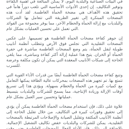
في البيئات الصناعية والبلدية اليوم، لا يمكن المبالغة في أهمية الكفاءة
وتوفير التكاليف. إن إحدى الأدوات الأساسية التي تلعب دوراً هاماً في
تحقيق هذه الأهداف هي مضخة الحمأة الغاطسة. لقد أدت هذه
المضخات المبتكرة إلى تغيير الطريقة التي تتعامل بها الشركات
والبلديات مع إزالة الحمأة والحطام الآخر، مما يوفر مجموعة من الفوائد
التي تعمل على تحسين العمليات بشكل عام.
إن جوهر كفاءة مضخات الحمأة الغاطسة هو تصميمها. على عكس
المضخات التقليدية التي تجلس فوق الأرض وتتطلب أنظمة أنابيب
طويلة لنقل الحمأة، يتم وضع المضخات الغاطسة مباشرة في حفرة
الحمأة أو الخزان. يتيح هذا عملية إزالة أكثر كفاءة ومباشرة، مما يلغي
الحاجة إلى شبكات الأنابيب المعقدة التي يمكن أن تكون مكلفة وعرضة
للتسرب.
وتنبع كفاءة مضخات الحمأة الغاطسة أيضًا من قدرات الأداء القوية التي
تتمتع بها. تم تجهيز هذه المضخات بمحركات عالية الطاقة يمكنها التعامل
مع كميات كبيرة من الحمأة والحطام بسهولة. ويؤدي هذا إلى تسريع
أوقات الإزالة وزيادة الإنتاجية، مما يسمح للشركات والبلديات بتبسيط
عملياتها وتحسين سير العمل بشكل عام.
علاوة على ذلك، فإن استخدام مضخات الحمأة الغاطسة يمكن أن يؤدي
إلى تحقيق وفورات كبيرة في التكاليف. من خلال تقليل الحاجة إلى
أنظمة الأنابيب المكثفة وتقليل الصيانة والإصلاحات المرتبطة بالمضخات
التقليدية، يمكن للشركات والبلديات خفض تكاليف التشغيل الإجمالية.
بالإضافة إلى ذلك، فإن الأداء الفعال للمضخات الغاطسة يعني وقت