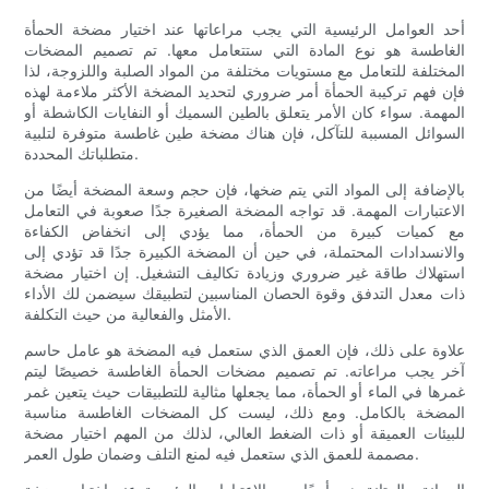
أحد العوامل الرئيسية التي يجب مراعاتها عند اختيار مضخة الحمأة
الغاطسة هو نوع المادة التي ستتعامل معها. تم تصميم المضخات
المختلفة للتعامل مع مستويات مختلفة من المواد الصلبة واللزوجة، لذا
فإن فهم تركيبة الحمأة أمر ضروري لتحديد المضخة الأكثر ملاءمة لهذه
المهمة. سواء كان الأمر يتعلق بالطين السميك أو النفايات الكاشطة أو
السوائل المسببة للتآكل، فإن هناك مضخة طين غاطسة متوفرة لتلبية
متطلباتك المحددة.
بالإضافة إلى المواد التي يتم ضخها، فإن حجم وسعة المضخة أيضًا من
الاعتبارات المهمة. قد تواجه المضخة الصغيرة جدًا صعوبة في التعامل
مع كميات كبيرة من الحمأة، مما يؤدي إلى انخفاض الكفاءة
والانسدادات المحتملة، في حين أن المضخة الكبيرة جدًا قد تؤدي إلى
استهلاك طاقة غير ضروري وزيادة تكاليف التشغيل. إن اختيار مضخة
ذات معدل التدفق وقوة الحصان المناسبين لتطبيقك سيضمن لك الأداء
الأمثل والفعالية من حيث التكلفة.
علاوة على ذلك، فإن العمق الذي ستعمل فيه المضخة هو عامل حاسم
آخر يجب مراعاته. تم تصميم مضخات الحمأة الغاطسة خصيصًا ليتم
غمرها في الماء أو الحمأة، مما يجعلها مثالية للتطبيقات حيث يتعين غمر
المضخة بالكامل. ومع ذلك، ليست كل المضخات الغاطسة مناسبة
للبيئات العميقة أو ذات الضغط العالي، لذلك من المهم اختيار مضخة
مصممة للعمق الذي ستعمل فيه لمنع التلف وضمان طول العمر.