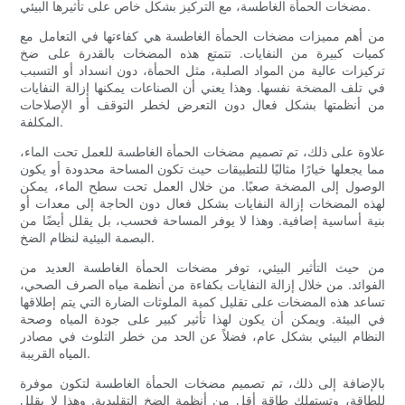
مضخات الحمأة الغاطسة، مع التركيز بشكل خاص على تأثيرها البيئي.
من أهم مميزات مضخات الحمأة الغاطسة هي كفاءتها في التعامل مع
كميات كبيرة من النفايات. تتمتع هذه المضخات بالقدرة على ضخ
تركيزات عالية من المواد الصلبة، مثل الحمأة، دون انسداد أو التسبب
في تلف المضخة نفسها. وهذا يعني أن الصناعات يمكنها إزالة النفايات
من أنظمتها بشكل فعال دون التعرض لخطر التوقف أو الإصلاحات
المكلفة.
علاوة على ذلك، تم تصميم مضخات الحمأة الغاطسة للعمل تحت الماء،
مما يجعلها خيارًا مثاليًا للتطبيقات حيث تكون المساحة محدودة أو يكون
الوصول إلى المضخة صعبًا. من خلال العمل تحت سطح الماء، يمكن
لهذه المضخات إزالة النفايات بشكل فعال دون الحاجة إلى معدات أو
بنية أساسية إضافية. وهذا لا يوفر المساحة فحسب، بل يقلل أيضًا من
البصمة البيئية لنظام الضخ.
من حيث التأثير البيئي، توفر مضخات الحمأة الغاطسة العديد من
الفوائد. من خلال إزالة النفايات بكفاءة من أنظمة مياه الصرف الصحي،
تساعد هذه المضخات على تقليل كمية الملوثات الضارة التي يتم إطلاقها
في البيئة. ويمكن أن يكون لهذا تأثير كبير على جودة المياه وصحة
النظام البيئي بشكل عام، فضلاً عن الحد من خطر التلوث في مصادر
المياه القريبة.
بالإضافة إلى ذلك، تم تصميم مضخات الحمأة الغاطسة لتكون موفرة
للطاقة، وتستهلك طاقة أقل من أنظمة الضخ التقليدية. وهذا لا يقلل