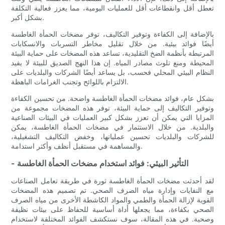
تعطل أقل وانقطاعات أقل للعمليات اليومية، مما يعزز فعالية التكلفة
بشكل أكبر.
بالإضافة إلى الكفاءة وتوفير التكاليف، توفر مضخات الحمأة الغاطسة
أيضًا فوائد بيئية. من خلال تقليل مخاطر التسربات والانسكابات
المرتبطة بأنظمة الضخ التقليدية، تساعد هذه المضخات على حماية البيئة
المحيطة ومنع تلوث مصادر المياه. إن هذا النهج الصديق للبيئة لا يفيد
النظام البيئي المحلي فحسب، بل يساعد أيضًا الشركات والبلديات على
الالتزام باللوائح وتجنب الغرامات الباهظة.
بشكل عام، فوائد مضخات الحمأة الغاطسة واضحة. من تحسين الكفاءة
وتوفير التكاليف إلى حماية البيئة، توفر هذه المضخات مجموعة من
المزايا التي يمكن أن تعزز بشكل كبير العمليات في البيئات الصناعية
والبلدية. من خلال الاستثمار في مضخات الحمأة الغاطسة، يمكن
للشركات والبلديات تحسين عملياتها، وخفض التكاليف التشغيلية،
والمساهمة في مستقبل أنظف وأكثر استدامة.
- التأثير البيئي: فوائد استخدام مضخات الحمأة الغاطسة
لقد أحدثت مضخات الحمأة الغاطسة ثورة في طريقة تعامل الصناعات
مع النفايات وإدارة مياه الصرف الصحي. تم تصميم هذه المضخات
القوية لإزالة الحمأة والطمي والمواد الكاشطة الأخرى من مياه الصرف
الصحي بكفاءة، مما يجعلها أداة أساسية للحفاظ على بيئات نظيفة
وصحية. في هذه المقالة، سوف نستكشف الفوائد المختلفة لاستخدام