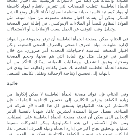
الصيانة والمتانة هي أيضًا من الاعتبارات الرئيسية عند اختيار مضخة
الحمأة الغاطسة. تتطلب المضخات التي تتعرض بانتظام لمواد كاشطة
أو مواد كيميائية قاسية صيانة منتظمة لضمان الأداء الأمثل ومنع الفشل
المبكر. يمكن أن يساعد اختيار مضخة مصنوعة من مواد متينة، مثل
الفولاذ المقاوم للصدأ أو الطلاءات الإيبوكسي، في إطالة عمر المضخة
وتقليل وقت التوقف عن العمل بسبب الإصلاحات أو الاستبدالات.
في الختام، يمكن لمضخة الحمأة الغاطسة أن توفر مجموعة من الفوائد
لإدارة تطبيقات مياه الصرف الصحي والصرف الصحي الصعبة، ولكن
اختيار المضخة المناسبة لاحتياجاتك المحددة أمر ضروري. من خلال
النظر في عوامل مثل نوع المادة التي يتم ضخها، وحجم المضخة
وسعتها، وعمق التشغيل، ومتطلبات الصيانة، يمكنك التأكد من أن
مضخة الحمأة الغاطسة الخاصة بك تعمل بكفاءة وفعالية، مما يؤدي في
النهاية إلى تحسين الإنتاجية الإجمالية وتقليل تكاليف التشغيل.
خاتمة
وفي الختام، فإن فوائد مضخة الحمأة الغاطسة لا يمكن إنكارها. من
زيادة الكفاءة وتوفير التكاليف إلى تحسين الإنتاجية الشاملة، فإن
الاستثمار في هذه التكنولوجيا يستحق كل هذا العناء لأي شركة في
الصناعة. بفضل خبرتنا الممتدة لعشرين عامًا، شهدنا بأنفسنا التأثير
الإيجابي الذي يمكن أن تحدثه مضخة الحمأة الغاطسة على العمليات.
ومن خلال الاستثمار في هذه التكنولوجيا، يمكن للشركات تبسيط
عملياتها وتحقيق نجاح أكبر في إدارة الحمأة ومياه الصرف الصحي. لذا،
إذا كنت تبحث عن تحسين الكفاءة والإنتاجية، ففكر في الغوص في