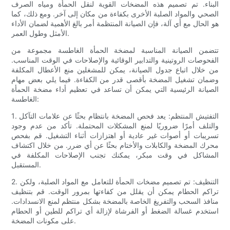
البناء. تم تصميم هذه المضخات القوية لنقل الحمأة ومياه الصرف
الصحي والمواد الصلبة الأخرى بكفاءة من مكان إلى آخر. ومع ذلك، كما
هو الحال مع أي آلة، فإن الصيانة المنتظمة أمر بالغ الأهمية لضمان الأداء
الأمثل وطول العمر.
تتضمن الصيانة المناسبة لمضخة الحمأة الغاطسة مجموعة من
الفحوصات الروتينية والتدابير الوقائية والإصلاحات في الوقت المناسب.
من خلال اتباع جدول الصيانة، يمكن للمشغلين منع الأعطال المكلفة
وضمان تشغيل المضخة بأقصى قدر من الكفاءة. فيما يلي بعض مهام
الصيانة الرئيسية التي يمكن أن تساعد في تعظيم أداء مضخة الحمأة
الغاطسة:
1. التفتيش المنتظم: يعد فحص المضخة بانتظام بحثًا عن علامات التآكل
والتلف أمرًا ضروريًا لمنع المشكلات المحتملة. تأكد من عدم وجود
تسريبات أو أصوات غير عادية أو اهتزازات أثناء التشغيل. قم بفحص
محرك المضخة والكابلات والأختام بحثًا عن أي ضرر. من خلال اكتشاف
المشاكل في وقت مبكر، يمكنك تجنب الإصلاحات المكلفة في
المستقبل.
2. التنظيف: تم تصميم مضخات الحمأة للتعامل مع المواد الصلبة، ولكن
تراكم الحطام يمكن أن يقلل من كفاءتها بمرور الوقت. قم بتنظيف
منافذ السحب والتفريغ الخاصة بالمضخة بشكل منتظم لمنع الانسدادات.
استخدم غسالة الضغط أو الفرشاة لإزالة أي تراكم للطين أو الحطام
على مكونات المضخة.