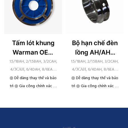
Tấm lót khung
Bộ hạn chế đèn
Warman OEM
lồng AH/AHR
AH/AHR
của Warman
1.5/1BAH, 2/1.5BAH, 3/2CAH,
1.5/1BAH, 2/1.5BAH, 3/2CAH,
4/ЗСАН, 6/4DAH, 8/6EAH,
4/ЗСАН, 6/4DAH, 8/6EAH,
OEM
10/8FAH, 12/10STAH,
10/8FAH, 12/10STAH,
◎ Dễ dàng thay thế và bảo
◎ Dễ dàng thay thế và bảo
14/12STAH, 16/14TUAH,
14/12STAH, 16/14TUAH,
trì ◎ Gia công chính xác ◎
trì ◎ Gia công chính xác ◎
20/18TUAH
20/18TUAH
Khả năng chống mài mòn
Khả năng chống mài mòn
cao
cao
◎ khả năng chống ăn mòn
◎ khả năng chống ăn mòn