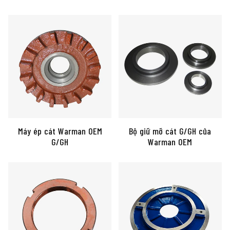
Máy ép cát Warman OEM
Bộ giữ mỡ cát G/GH của
G/GH
Warman OEM