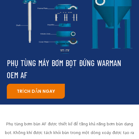
PHỤ TÙNG MÁY BƠM BỌT ĐỨNG WARMAN
OEM AF
TRÍCH DẪN NGAY
Phụ tùng bơm bùn AF được thiết kế để tăng khả năng bơm bùn dạng
bọt. Không khí được tách khỏi bùn trong một dòng xoáy được tạo ra