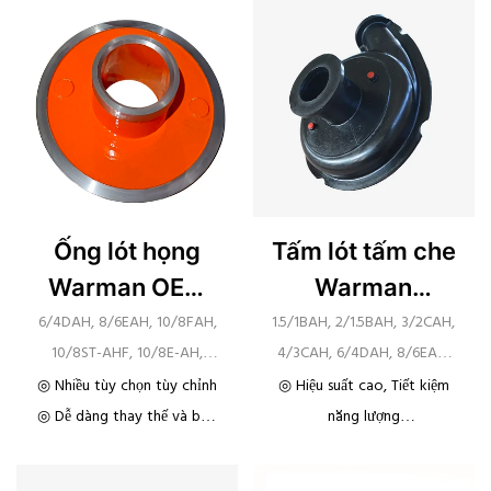
thay thế và bảo trì ◎ Gia
cao
công chính xác
◎ khả năng chống ăn mòn
Ống lót họng
Tấm lót tấm che
Warman OEM
Warman
AH/AHR
AH/AHR
6/4DAH, 8/6EAH, 10/8FAH,
1.5/1BAH, 2/1.5BAH, 3/2CAH,
10/8ST-AHF, 10/8E-AH,
4/3CAH, 6/4DAH, 8/6EAH,
12/10STAH, 14/12STAH,
8/6F-AH, 10/8FAH,
◎ Nhiều tùy chọn tùy chỉnh
◎ Hiệu suất cao, Tiết kiệm
16/14TUAH, 20/18TUAH
12/10STAH, 14/12STAH,
◎ Dễ dàng thay thế và bảo
năng lượng
16/14TUAH, 20/18TUAH
trì
◎ Được sử dụng rộng rãi
trong khai thác mỏ, luyện