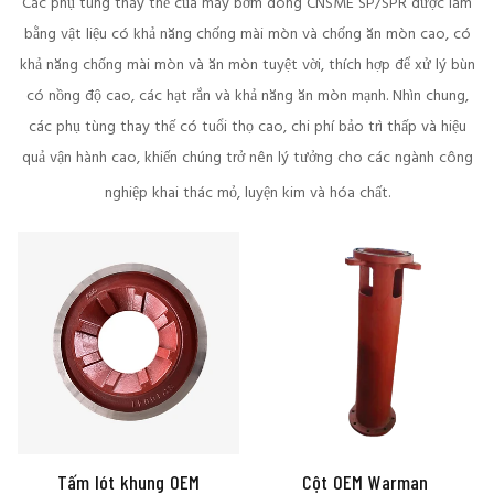
Các phụ tùng thay thế của máy bơm dòng CNSME SP/SPR được làm
bằng vật liệu có khả năng chống mài mòn và chống ăn mòn cao, có
khả năng chống mài mòn và ăn mòn tuyệt vời, thích hợp để xử lý bùn
có nồng độ cao, các hạt rắn và khả năng ăn mòn mạnh. Nhìn chung,
các phụ tùng thay thế có tuổi thọ cao, chi phí bảo trì thấp và hiệu
quả vận hành cao, khiến chúng trở nên lý tưởng cho các ngành công
nghiệp khai thác mỏ, luyện kim và hóa chất.
Tấm lót khung OEM
Cột OEM Warman