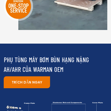
PHỤ TÙNG MÁY BƠM BÙN HẠNG NẶNG
AH/AHR CỦA WARMAN OEM
TRÍCH DẪN NGAY