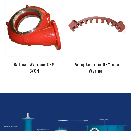
Bát cát Warman OEM
Vòng kẹp cửa OEM của
G/GH
Warman