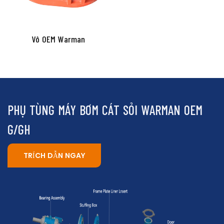
Vỏ OEM Warman
PHỤ TÙNG MÁY BƠM CÁT SỎI WARMAN OEM
G/GH
TRÍCH DẪN NGAY