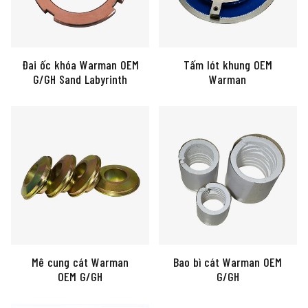
Đai ốc khóa Warman OEM
Tấm lót khung OEM
G/GH Sand Labyrinth
Warman
Bao bì cát Warman OEM
Mê cung cát Warman
G/GH
OEM G/GH