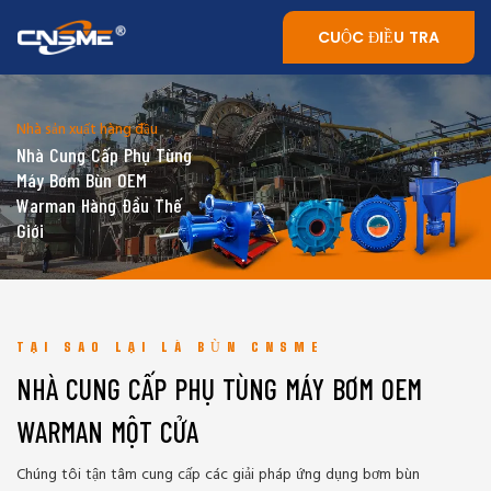
CUỘC ĐIỀU TRA
Nhà sản xuất hàng đầu
Nhà Cung Cấp Phụ Tùng
Máy Bơm Bùn OEM
Warman Hàng Đầu Thế
Giới
TẠI SAO LẠI LÀ BÙN CNSME
NHÀ CUNG CẤP PHỤ TÙNG MÁY BƠM OEM
WARMAN MỘT CỬA
Chúng tôi tận tâm cung cấp các giải pháp ứng dụng bơm bùn