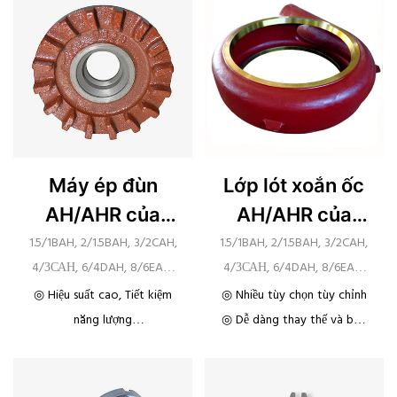
kim, than, điện, công nghiệp
hóa chất
Máy ép đùn
Lớp lót xoắn ốc
AH/AHR của
AH/AHR của
Warman OEM
Warman OEM
1.5/1BAH, 2/1.5BAH, 3/2CAH,
1.5/1BAH, 2/1.5BAH, 3/2CAH,
4/ЗСАН, 6/4DAH, 8/6EAH,
4/ЗСАН, 6/4DAH, 8/6EAH,
12/10STAH, 14/12STAH,
10/8FAH, 12/10STAH,
◎ Hiệu suất cao, Tiết kiệm
◎ Nhiều tùy chọn tùy chỉnh
16/14TUAH, 20/18TUAH
14/12STAH, 16/14TUAH,
năng lượng
◎ Dễ dàng thay thế và bảo
20/18TUAH
◎ Được sử dụng rộng rãi
trì
trong khai thác mỏ, luyện
kim, than, điện, công nghiệp