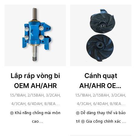
Lắp ráp vòng bi
Cánh quạt
OEM AH/AHR
AH/AHR OEM
của Warman
1.5/1BAH, 2/1.5BAH, 3/2CAH,
1.5/1BAH, 2/1.5BAH, 3/2CAH,
4/3CAH, 6/4DAH, 8/6EAH,
4/3CAH, 6/4DAH, 8/6EAH,
8/6F-AH, 10/8FAH,
8/6F-AH, 10/8FAH,
◎ Khả năng chống mài mòn
◎ Dễ dàng thay thế và bảo
12/10STAH, 14/12STAH,
12/10STAH, 14/12STAH,
cao
trì ◎ Gia công chính xác ◎
16/14TUAH, 20/18TUAH
16/14TUAH, 20/18TUAH
◎ Chống ăn mòn ◎ Dễ dàng
Khả năng chống mài mòn