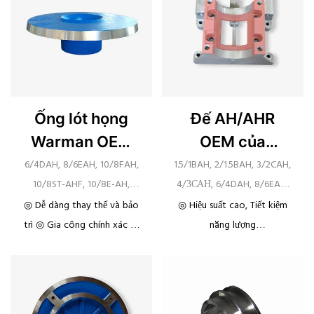
Ống lót họng
Đế AH/AHR
Warman OEM
OEM của
AH/AHR
Warman
6/4DAH, 8/6EAH, 10/8FAH,
1.5/1BAH, 2/1.5BAH, 3/2CAH,
10/8ST-AHF, 10/8E-AH,
4/ЗСАН, 6/4DAH, 8/6EAH,
12/10STAH, 14/12STAH,
10/8FAH, 12/10STAH,
◎ Dễ dàng thay thế và bảo
◎ Hiệu suất cao, Tiết kiệm
16/14TUAH, 20/18TUAH
14/12STAH, 16/14TUAH,
trì ◎ Gia công chính xác ◎
năng lượng
20/18TUAH
Khả năng chống mài mòn
◎ Được sử dụng rộng rãi
cao
trong khai thác mỏ, luyện
◎ khả năng chống ăn mòn
kim, than, điện, công nghiệp
hóa chất