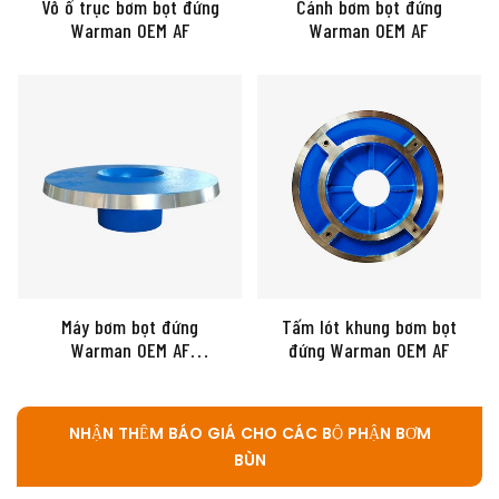
Vỏ ổ trục bơm bọt đứng
Cánh bơm bọt đứng
Warman OEM AF
Warman OEM AF
Máy bơm bọt đứng
Tấm lót khung bơm bọt
Warman OEM AF
đứng Warman OEM AF
Throatbush
NHẬN THÊM BÁO GIÁ CHO CÁC BỘ PHẬN BƠM
BÙN