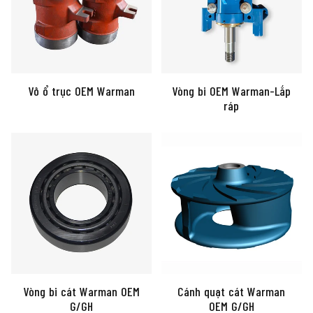
Vỏ ổ trục OEM Warman
Vòng bi OEM Warman-Lắp
ráp
Vòng bi cát Warman OEM
Cánh quạt cát Warman
G/GH
OEM G/GH