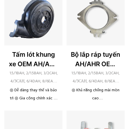
hóa chất
Tấm lót khung
Bộ lắp ráp tuyến
xe OEM AH/AHR
AH/AHR OEM
của Warman
của Warman
1.5/1BAH, 2/1.5BAH, 3/2CAH,
1.5/1BAH, 2/1.5BAH, 3/2CAH,
4/ЗСАН, 6/4DAH, 8/6EAH,
4/ЗСАН, 6/4DAH, 8/6EAH,
10/8FAH, 12/10STAH,
10/8FAH, 12/10STAH,
◎ Dễ dàng thay thế và bảo
◎ Khả năng chống mài mòn
14/12STAH, 16/14TUAH,
14/12STAH, 16/14TUAH,
trì ◎ Gia công chính xác ◎
cao
20/18TUAH
20/18TUAH
Khả năng chống mài mòn
◎ Chống ăn mòn ◎ Dễ dàng
cao
thay thế và bảo trì ◎ Gia
◎ khả năng chống ăn mòn
công chính xác