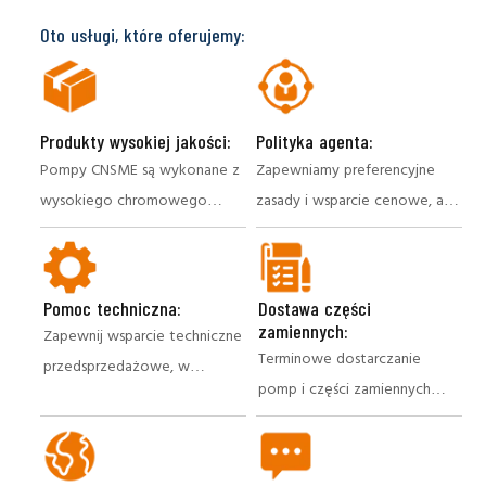
Oto usługi, które oferujemy:
Produkty wysokiej jakości:
Polityka agenta:
Pompy CNSME są wykonane z
Zapewniamy preferencyjne
wysokiego chromowego
zasady i wsparcie cenowe, aby
stopu i gumy opornej na
zmaksymalizować zysk agenta
zużycie, aby wydłużyć
żywotność produktu.
Pomoc techniczna:
Dostawa części
Dostępne są dostosowane
zamiennych:
Zapewnij wsparcie techniczne
produkty, aby zaspokoić
Terminowe dostarczanie
przedsprzedażowe, w
określone potrzeby
pomp i części zamiennych
sprzedaży i po sprzedaży w
zapewnia płynne
celu rozwiązywania
prowadzenie firmy
problemów z klientami