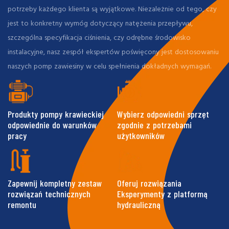
potrzeby każdego klienta są wyjątkowe. Niezależnie od tego, czy
jest to konkretny wymóg dotyczący natężenia przepływu,
szczególna specyfikacja ciśnienia, czy odrębne środowisko
instalacyjne, nasz zespół ekspertów poświęcony jest dostosowaniu
naszych pomp zawiesiny w celu spełnienia dokładnych wymagań.
Produkty pompy krawieckiej
Wybierz odpowiedni sprzęt
odpowiednie do warunków
zgodnie z potrzebami
pracy
użytkowników
Zapewnij kompletny zestaw
Oferuj rozwiązania
rozwiązań technicznych
Eksperymenty z platformą
remontu
hydrauliczną