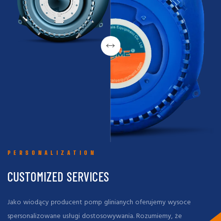
ścieranie i charakterystykę
działanie systemu i
dużych przepływów
skracanie przestoju
PERSONALIZATION
CUSTOMIZED SERVICES
Jako wiodący producent pomp glinianych oferujemy wysoce
spersonalizowane usługi dostosowywania. Rozumiemy, że