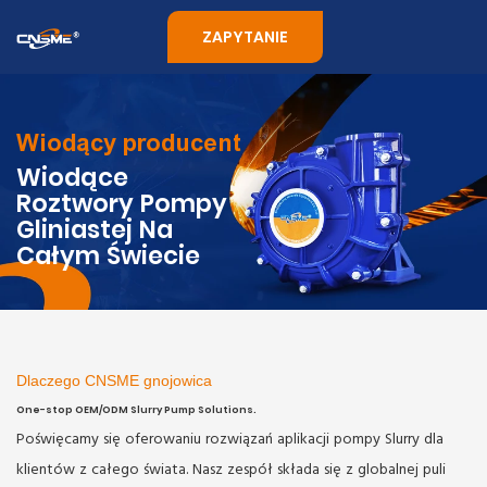
ZAPYTANIE
Wiodący producent
Wiodące
Roztwory Pompy
Gliniastej Na
Całym Świecie
Dlaczego CNSME gnojowica
One-stop OEM/ODM Slurry Pump Solutions.
Poświęcamy się oferowaniu rozwiązań aplikacji pompy Slurry dla
klientów z całego świata. Nasz zespół składa się z globalnej puli