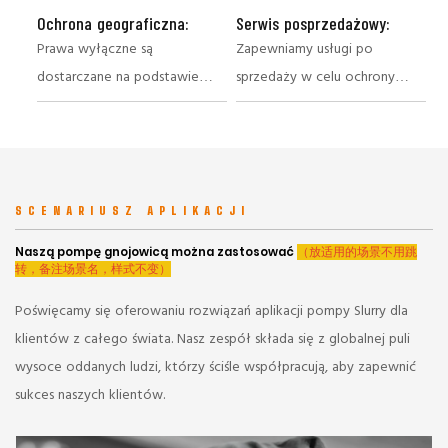
Ochrona geograficzna:
Serwis posprzedażowy:
Prawa wyłączne są
Zapewniamy usługi po
dostarczane na podstawie
sprzedaży w celu ochrony
segmentacji rynku
interesów agentów i klientów
SCENARIUSZ APLIKACJI
Naszą pompę gnojowicą można zastosować
（放适用的场景不用跳
转，备注场景名，样式不变）
Poświęcamy się oferowaniu rozwiązań aplikacji pompy Slurry dla
klientów z całego świata. Nasz zespół składa się z globalnej puli
wysoce oddanych ludzi, którzy ściśle współpracują, aby zapewnić
sukces naszych klientów.