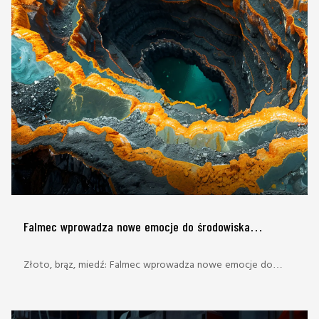
Falmec wprowadza nowe emocje do środowiska
kuchennego
Złoto, brąz, miedź: Falmec wprowadza nowe emocje do
kuchennego otoczenia. Dopasowana okrągła pokrywka,
skoordynowana w wykończeniu zlewu, jest silnie