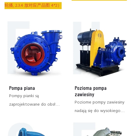
轮播, 2.3.4 放对应产品图 4*2）
Pompa piana
Pozioma pompa
zawiesiny
Pompy pianki są
Poziome pompy zawiesiny
zaprojektowane do obsługi
nadają się do wysokiego
zawiesin o wysokiej
ścierania i żrące warunki
zawartości gazu i są
pracy, szeroko stosowane
odpowiednie do flotacji,