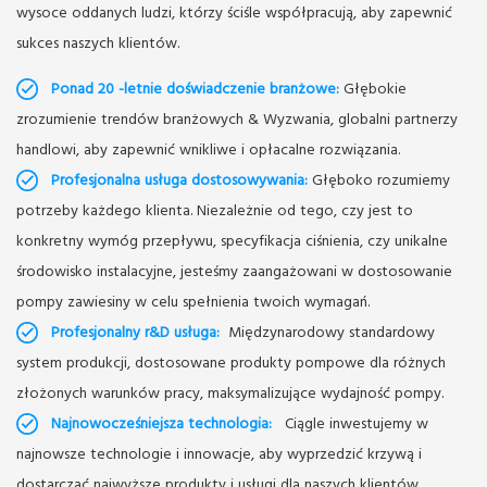
wysoce oddanych ludzi, którzy ściśle współpracują, aby zapewnić
sukces naszych klientów.
Ponad 20 -letnie doświadczenie branżowe:
Głębokie
zrozumienie trendów branżowych & Wyzwania, globalni partnerzy
handlowi, aby zapewnić wnikliwe i opłacalne rozwiązania.
Profesjonalna usługa dostosowywania:
Głęboko rozumiemy
potrzeby każdego klienta. Niezależnie od tego, czy jest to
konkretny wymóg przepływu, specyfikacja ciśnienia, czy unikalne
środowisko instalacyjne, jesteśmy zaangażowani w dostosowanie
pompy zawiesiny w celu spełnienia twoich wymagań.
Profesjonalny r&D usługa:
Międzynarodowy standardowy
system produkcji, dostosowane produkty pompowe dla różnych
złożonych warunków pracy, maksymalizujące wydajność pompy.
Najnowocześniejsza technologia:
Ciągle inwestujemy w
najnowsze technologie i innowacje, aby wyprzedzić krzywą i
dostarczać najwyższe produkty i usługi dla naszych klientów.