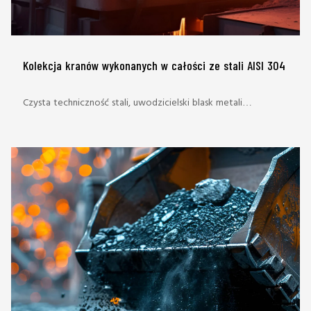
Kolekcja kranów wykonanych w całości ze stali AISI 304
Czysta techniczność stali, uwodzicielski blask metali
szlachetnych, innowacyjna synteza między naturą a
technologią: zlewy kolekcji wody Falmec badają różne
odczucia materialne, aby nadać wodę nowe estetyczne
znaczenie. Kompletna oferta, zdolna dopasować się do
różnych środowisk i współczesnych kontekstów wyposażenia
wnętrz.