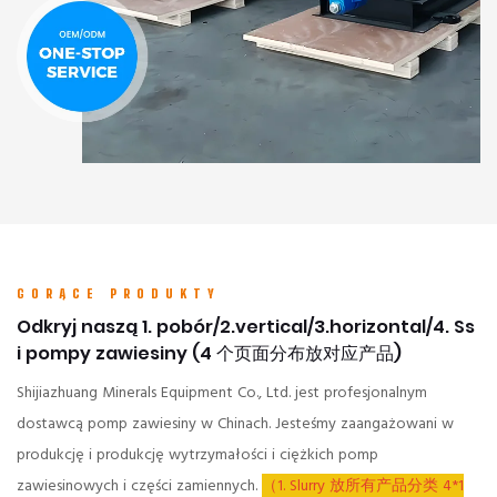
GORĄCE PRODUKTY
Odkryj naszą 1. pobór/2.vertical/3.horizontal/4. Ss
i pompy zawiesiny (4 个页面分布放对应产品)
Shijiazhuang Minerals Equipment Co., Ltd. jest profesjonalnym
dostawcą pomp zawiesiny w Chinach. Jesteśmy zaangażowani w
produkcję i produkcję wytrzymałości i ciężkich pomp
zawiesinowych i części zamiennych.
（1. Slurry 放所有产品分类 4*1