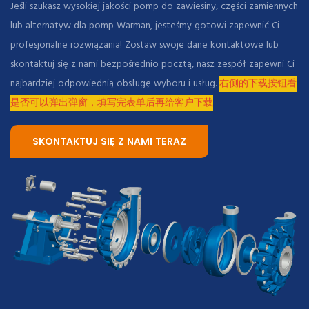
Jeśli szukasz wysokiej jakości pomp do zawiesiny, części zamiennych
lub alternatyw dla pomp Warman, jesteśmy gotowi zapewnić Ci
profesjonalne rozwiązania! Zostaw swoje dane kontaktowe lub
skontaktuj się z nami bezpośrednio pocztą, nasz zespół zapewni Ci
najbardziej odpowiednią obsługę wyboru i usług.
右侧的下载按钮看
是否可以弹出弹窗，填写完表单后再给客户下载
SKONTAKTUJ SIĘ Z NAMI TERAZ